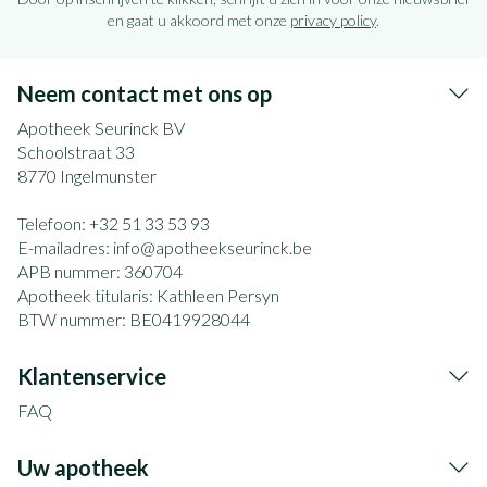
en gaat u akkoord met onze
privacy policy
.
Neem contact met ons op
Apotheek Seurinck BV
Schoolstraat 33
8770
Ingelmunster
Telefoon:
+32 51 33 53 93
E-mailadres:
info@
apotheekseurinck.be
APB nummer:
360704
Apotheek titularis:
Kathleen Persyn
BTW nummer:
BE0419928044
Klantenservice
FAQ
Uw apotheek