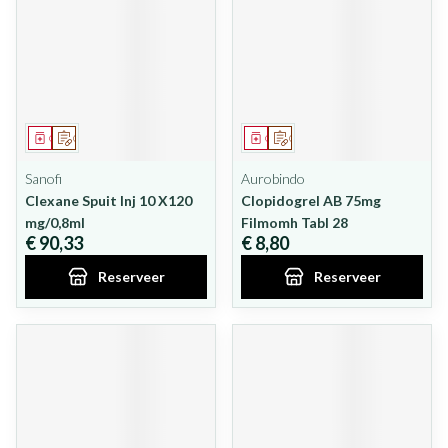
Geneesmiddel
Op voorschrift
Geneesmiddel
Op voorschrift
Sanofi
Aurobindo
Clexane Spuit Inj 10 X120
Clopidogrel AB 75mg
mg/0,8ml
Filmomh Tabl 28
€ 90,33
€ 8,80
Reserveer
Reserveer