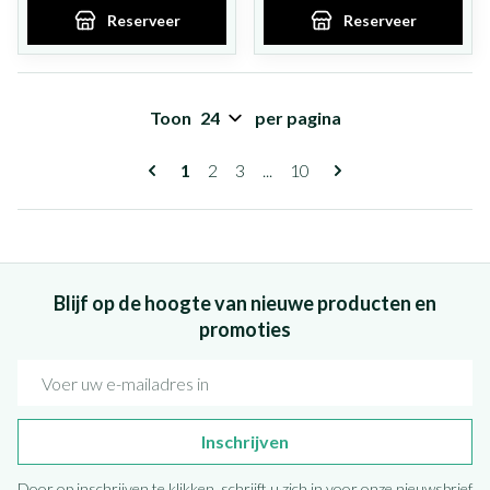
Reserveer
Reserveer
Toon
per pagina
Pagina's
U lees momenteel pagina
Pagina
Pagina
Pagina
1
2
3
...
10
Blijf op de hoogte van nieuwe producten en
promoties
E-mail adres
Inschrijven
Door op inschrijven te klikken, schrijft u zich in voor onze nieuwsbrief