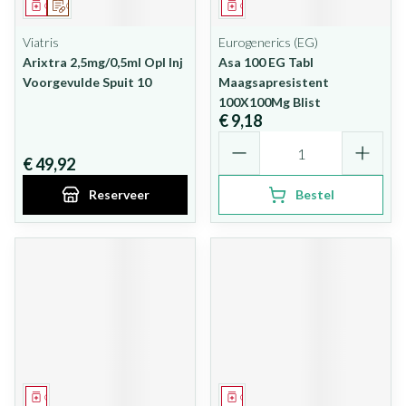
Geneesmiddel
Op voorschrift
Geneesmiddel
Viatris
Eurogenerics (EG)
Arixtra 2,5mg/0,5ml Opl Inj
Asa 100 EG Tabl
Voorgevulde Spuit 10
Maagsapresistent
100X100Mg Blist
€ 9,18
Aantal
€ 49,92
Reserveer
Bestel
Geneesmiddel
Geneesmiddel