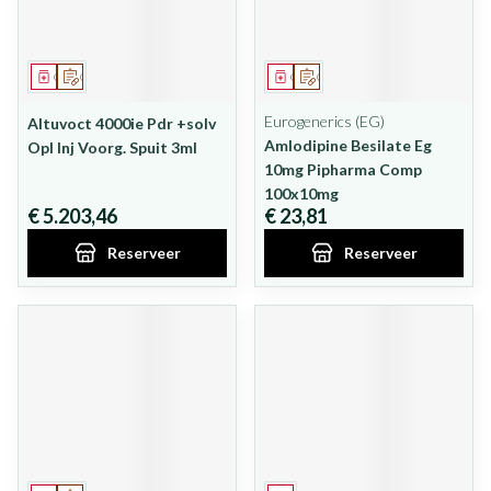
Geneesmiddel
Op voorschrift
Geneesmiddel
Op voorschrift
Eurogenerics (EG)
Altuvoct 4000ie Pdr +solv
Amlodipine Besilate Eg
Opl Inj Voorg. Spuit 3ml
10mg Pipharma Comp
100x10mg
€ 5.203,46
€ 23,81
Reserveer
Reserveer