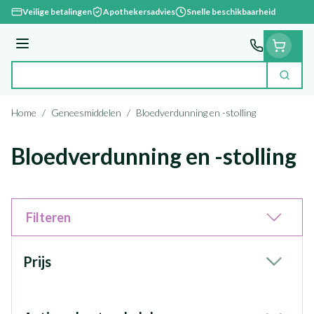
Ga naar de inhoud
Veilige betalingen
Apothekersadvies
Snelle beschikbaarheid
Menu
Zoek
Product, merk, categorie...
Home
/
Geneesmiddelen
/
Bloedverdunning en -stolling
Bloedverdunning en -stolling
Filteren
Doorgaan naar productlijst
Prijs
filter