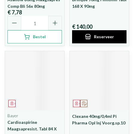
Comp Bli 56x 80mg
168 X 90mg
€ 7,78
Aantal
€ 140,00
Bestel
Reserveer
Geneesmiddel
Geneesmiddel
Op voorschrift
Bayer
Clexane 40mg/0,4ml Pi
Cardioaspirine
Pharma Opl Inj Voorg.sp.10
Maagsapresist. Tabl 84 X