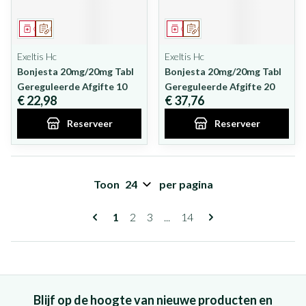
Geneesmiddel
Op voorschrift
Geneesmiddel
Op voorschrift
Exeltis Hc
Exeltis Hc
Bonjesta 20mg/20mg Tabl
Bonjesta 20mg/20mg Tabl
Gereguleerde Afgifte 10
Gereguleerde Afgifte 20
€ 22,98
€ 37,76
Reserveer
Reserveer
Toon
per pagina
Pagina's
U lees momenteel pagina
Pagina
Pagina
Pagina
1
2
3
...
14
Blijf op de hoogte van nieuwe producten en