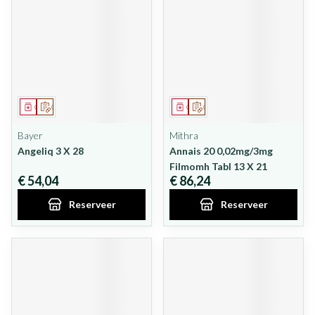
Geneesmiddel
Op voorschrift
Geneesmiddel
Op voorschrift
Bayer
Mithra
Angeliq 3 X 28
Annais 20 0,02mg/3mg
Filmomh Tabl 13 X 21
€ 54,04
€ 86,24
Reserveer
Reserveer