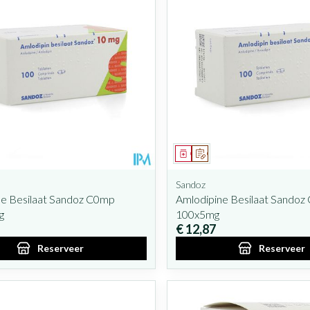
iddel
oorschrift
Geneesmiddel
Op voorschrift
Sandoz
ne Besilaat Sandoz C0mp
Amlodipine Besilaat Sando
g
100x5mg
€ 12,87
Reserveer
Reserveer