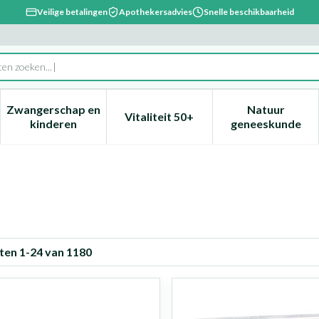
Veilige betalingen
Apothekersadvies
Snelle beschikbaarheid
ie...
Zwangerschap en
Natuur
Vitaliteit 50+
, verzorging en hygiëne categorie
enu voor Dieet, voeding en vitamines categorie
Toon submenu voor Zwangerschap en kinderen ca
Toon submenu voor Vitaliteit 
Toon subm
kinderen
geneeskunde
ten
1
-
24
van
1180