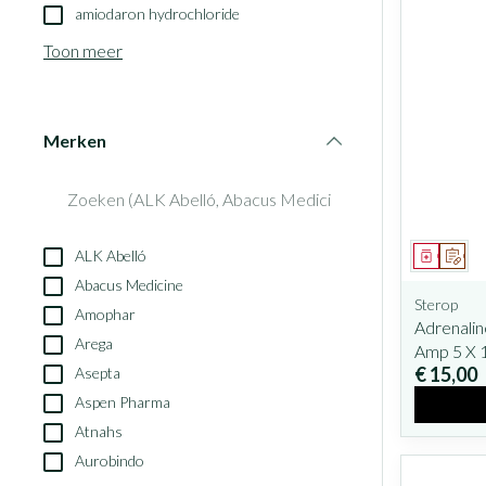
amiodaron hydrochloride
Toon meer
Merken
filter
ALK Abelló
Geneesm
Op v
Abacus Medicine
Sterop
Amophar
Adrenalin
Arega
Amp 5 X 
€ 15,00
Asepta
Aspen Pharma
Atnahs
Aurobindo