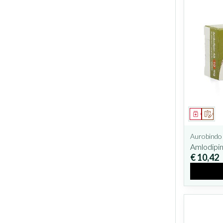
Geneesm
Op v
Aurobindo
Amlodipi
€ 10,42