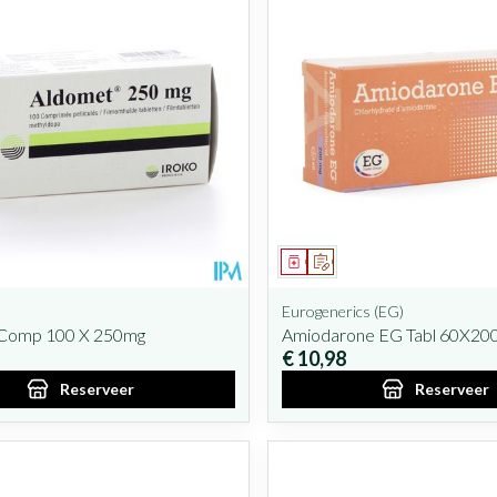
iddel
oorschrift
Geneesmiddel
Op voorschrift
Eurogenerics (EG)
Comp 100 X 250mg
Amiodarone EG Tabl 60X2
€ 10,98
Reserveer
Reserveer