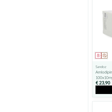
Geneesm
Op v
Sandoz
Amlodipi
100x10m
€ 23,90