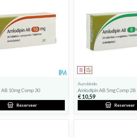
iddel
oorschrift
Geneesmiddel
Op voorschrift
Aurobindo
n AB 10mg Comp 30
Amlodipin AB 5mg Comp 28
€ 10,59
Reserveer
Reserveer