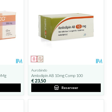
Geneesmiddel
Op voorschrift
Aurobindo
00Mg
Amlodipin AB 10mg Comp 100
€ 23,50
Reserveer