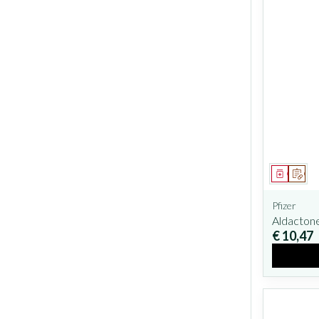
Geneesm
Op v
Pfizer
Aldacton
€ 10,47