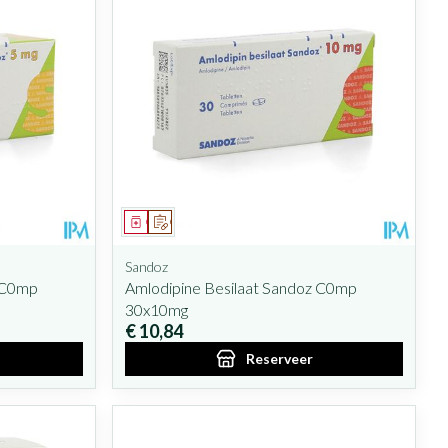
Geneesmiddel
Op voorschrift
Sandoz
z C0mp
Amlodipine Besilaat Sandoz C0mp
30x10mg
€ 10,84
Reserveer