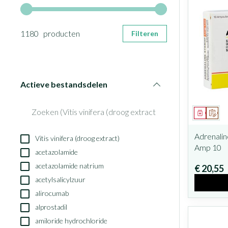
Gebruik de pijltjestoetsen links en rechts om de minimale en
1180 producten
Filteren
Actieve bestandsdelen
filter
Geneesm
Op v
Adrenalin
Vitis vinifera (droog extract)
Amp 10
acetazolamide
acetazolamide natrium
€ 20,55
acetylsalicylzuur
alirocumab
alprostadil
amiloride hydrochloride