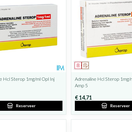
 maximale prijswaarden aan te passen.
iddel
oorschrift
Geneesmiddel
Op voorschrift
e Hcl Sterop 1mg/ml Opl Inj
Adrenaline Hcl Sterop 1mg/m
Amp 5
€ 14,71
Reserveer
Reserveer