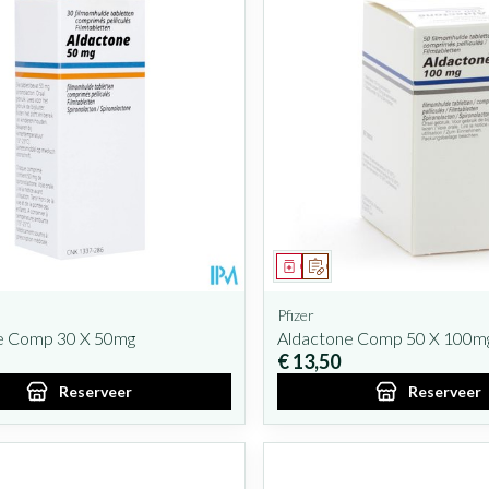
iddel
oorschrift
Geneesmiddel
Op voorschrift
Pfizer
e Comp 30 X 50mg
Aldactone Comp 50 X 100m
€ 13,50
Reserveer
Reserveer