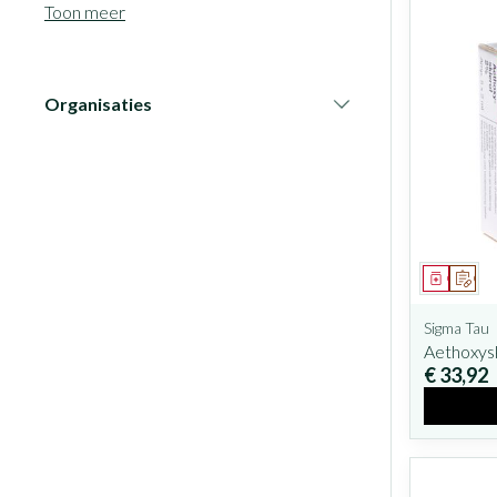
Toon meer
Organisaties
filter
Geneesm
Op v
Sigma Tau
Aethoxysk
€ 33,92