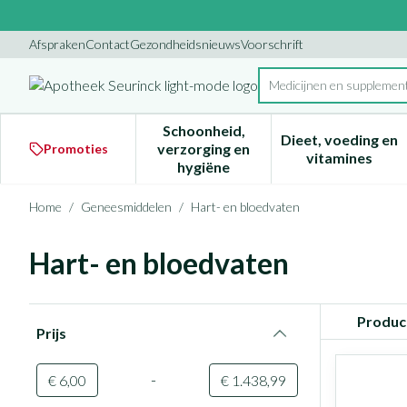
Ga naar de inhoud
Dia 1 van 1
Afspraken
Contact
Gezondheidsnieuws
Voorschrift
Product, merk, categor
Schoonheid,
Dieet, voeding en
verzorging en
Promoties
Toon submenu voor Schoonheid
Toon subm
vitamines
hygiëne
Home
/
Geneesmiddelen
/
Hart- en bloedvaten
Hart- en bloedvaten
Doorgaan naar productlijst
Produc
Prijs
filter
-
Minimumwaarde
Maximale waarde
€ 6,00
€ 1.438,99