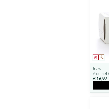
Geneesm
Op v
Iroko
Aldomet 
€ 16,97