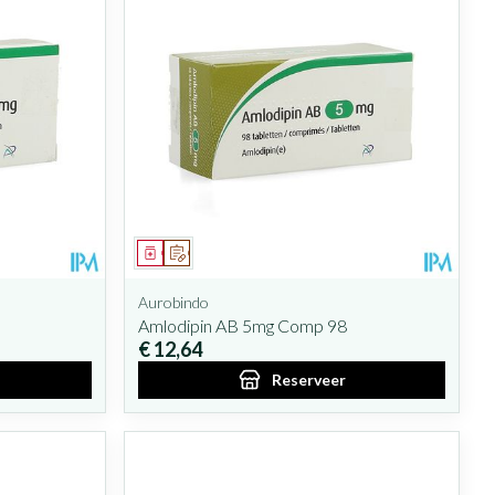
Geneesmiddel
Op voorschrift
Aurobindo
Amlodipin AB 5mg Comp 98
€ 12,64
Reserveer