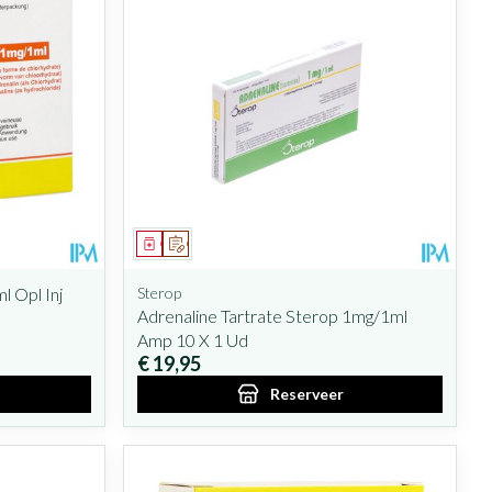
Geneesmiddel
Op voorschrift
l Opl Inj
Sterop
Adrenaline Tartrate Sterop 1mg/1ml
Amp 10 X 1 Ud
€ 19,95
Reserveer