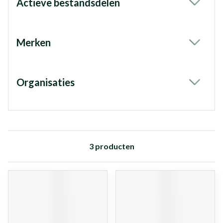
Actieve bestandsdelen
filter
Merken
filter
Organisaties
filter
3
producten