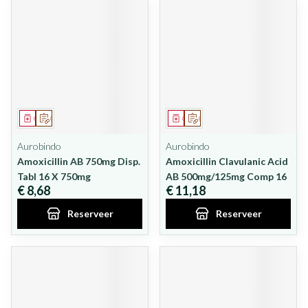
Geneesmiddel
Op voorschrift
Geneesmiddel
Op voorschrift
Aurobindo
Aurobindo
Amoxicillin AB 750mg Disp.
Amoxicillin Clavulanic Acid
Tabl 16 X 750mg
AB 500mg/125mg Comp 16
€ 8,68
€ 11,18
Reserveer
Reserveer