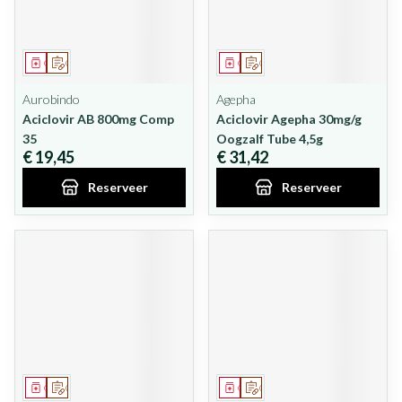
Geneesmiddel
Op voorschrift
Geneesmiddel
Op voorschrift
Aurobindo
Agepha
Aciclovir AB 800mg Comp
Aciclovir Agepha 30mg/g
35
Oogzalf Tube 4,5g
€ 19,45
€ 31,42
Reserveer
Reserveer
Geneesmiddel
Op voorschrift
Geneesmiddel
Op voorschrift