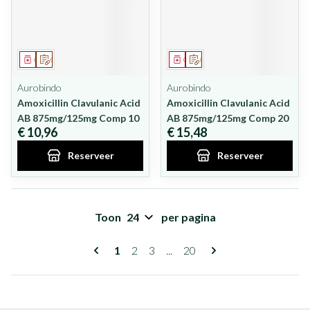
Geneesmiddel
Op voorschrift
Geneesmiddel
Op voorschrift
Aurobindo
Aurobindo
Amoxicillin Clavulanic Acid
Amoxicillin Clavulanic Acid
AB 875mg/125mg Comp 10
AB 875mg/125mg Comp 20
€ 10,96
€ 15,48
Reserveer
Reserveer
Toon
per pagina
Pagina's
U lees momenteel pagina
Pagina
Pagina
Pagina
1
2
3
...
20