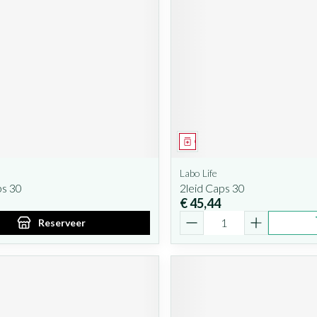
iddel
oorschrift
Geneesmiddel
Labo Life
ps 30
2leid Caps 30
€ 45,44
Aantal
Reserveer