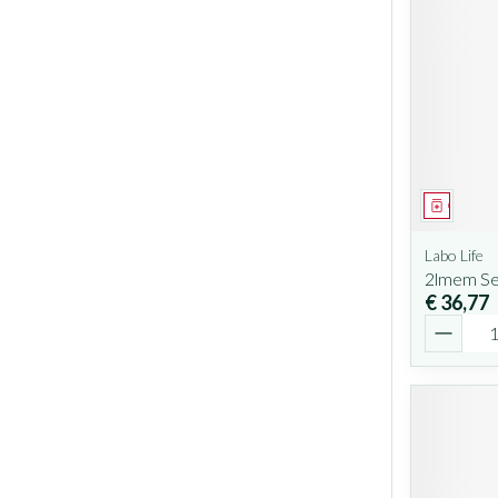
Geneesm
Labo Life
2lmem Se
€ 36,77
Aantal