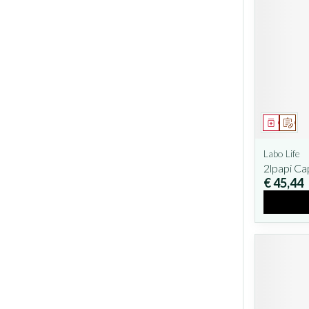
Geneesm
Op v
Labo Life
2lpapi C
€ 45,44