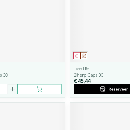
iddel
Geneesmiddel
Op voorschrift
Labo Life
s 30
2lherp Caps 30
€ 45,44
Reserveer