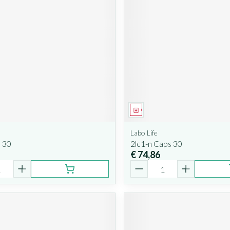
iddel
Geneesmiddel
Labo Life
 30
2lc1-n Caps 30
€ 74,86
Aantal