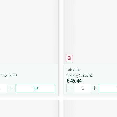
iddel
Geneesmiddel
Labo Life
n Caps 30
2lalerg Caps 30
€ 45,44
Aantal