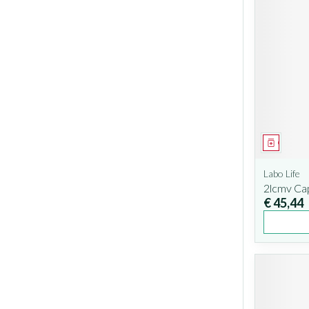
Geneesm
Labo Life
2lcmv Ca
€ 45,44