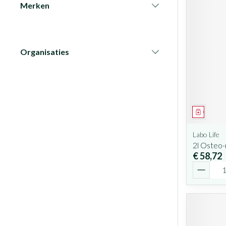
Merken
filter
Organisaties
filter
Geneesm
Labo Life
2l Osteo-
€ 58,72
Aantal