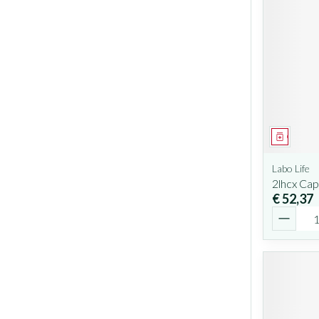
Geneesm
Labo Life
2lhcx Cap
€ 52,37
Aantal