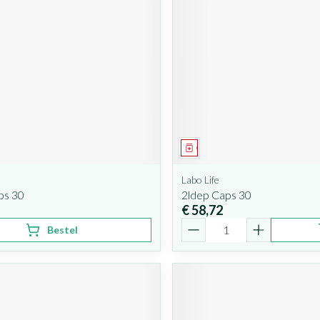
iddel
Geneesmiddel
Labo Life
ps 30
2ldep Caps 30
€ 58,72
Aantal
Bestel