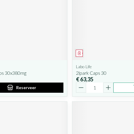
iddel
oorschrift
Geneesmiddel
Labo Life
aps 30x380mg
2lpark Caps 30
€ 63,35
Aantal
Reserveer