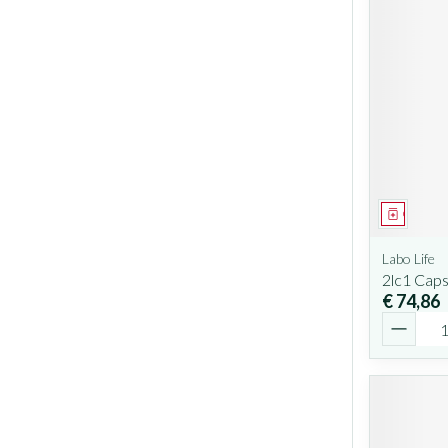
Geneesm
Labo Life
2lc1 Caps
€ 74,86
Aantal