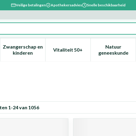
Veilige betalingen
Apothekersadvies
Snelle beschikbaarheid
Zwangerschap en
Natuur
Vitaliteit 50+
, verzorging en hygiëne categorie
enu voor Dieet, voeding en vitamines categorie
Toon submenu voor Zwangerschap en kinderen ca
Toon submenu voor Vitaliteit 
Toon subm
kinderen
geneeskunde
ten
1
-
24
van
1056