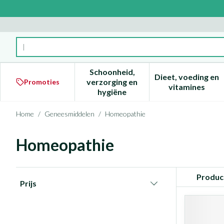
Ga naar de inhoud
Product, merk, categorie...
Schoonheid,
Dieet, voeding en
verzorging en
Promoties
Toon submenu voor Schoonheid
Toon subm
vitamines
hygiëne
Home
/
Geneesmiddelen
/
Homeopathie
Homeopathie
Doorgaan naar productlijst
Produc
Prijs
filter