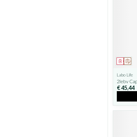
Geneesm
Op v
Labo Life
2lebv Ca
€ 45,44