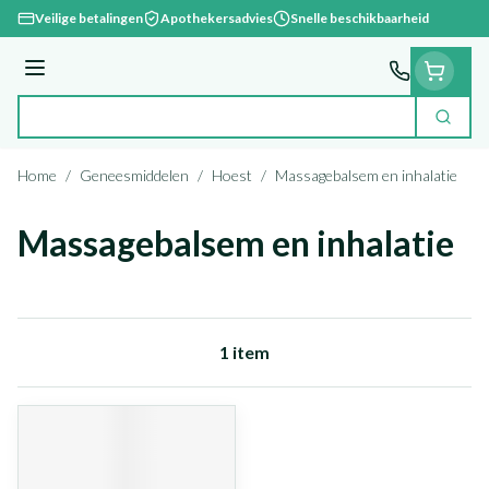
Ga naar de inhoud
Veilige betalingen
Apothekersadvies
Snelle beschikbaarheid
Menu
Zoek
Product, merk, categorie...
Home
/
Geneesmiddelen
/
Hoest
/
Massagebalsem en inhalatie
Massagebalsem en inhalatie
1
item