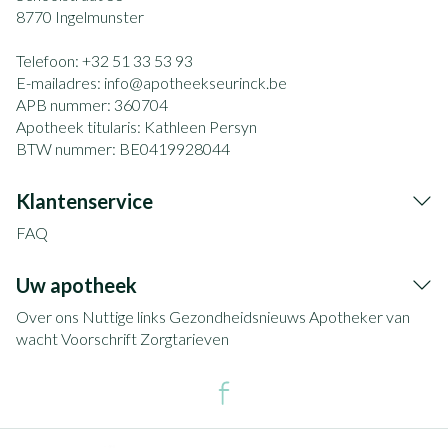
8770
Ingelmunster
Telefoon:
+32 51 33 53 93
E-mailadres:
info@
apotheekseurinck.be
APB nummer:
360704
Apotheek titularis:
Kathleen Persyn
BTW nummer:
BE0419928044
Klantenservice
FAQ
Uw apotheek
Over ons
Nuttige links
Gezondheidsnieuws
Apotheker van
wacht
Voorschrift
Zorgtarieven