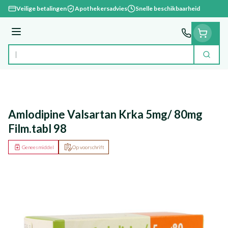
Ga naar de inhoud
Veilige betalingen
Apothekersadvies
Snelle beschikbaarheid
Menu
Zoek
Product, merk, categorie...
Amlodipine Valsartan Krka 5mg/ 80mg
Film.tabl 98
Geneesmiddel
Op voorschrift