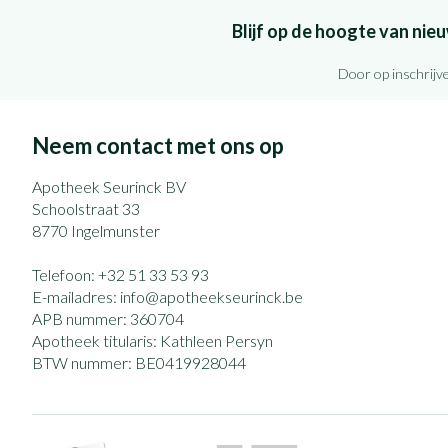
Blijf op de hoogte van ni
Door op inschrijve
Neem contact met ons op
Apotheek Seurinck BV
Schoolstraat 33
8770
Ingelmunster
Telefoon:
+32 51 33 53 93
E-mailadres:
info@
apotheekseurinck.be
APB nummer:
360704
Apotheek titularis:
Kathleen Persyn
BTW nummer:
BE0419928044