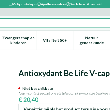
Veilige betalingen
Apothekersadvies
Snelle beschikbaarheid
Zwangerschap en
Natuur
Vitaliteit 50+
, verzorging en hygiëne categorie
enu voor Dieet, voeding en vitamines categorie
Toon submenu voor Zwangerschap en kinderen ca
Toon submenu voor Vitaliteit 
Toon subm
kinderen
geneeskunde
0
Antioxydant Be Life V-cap
Niet beschikbaar
Neem contact op met ons via telefoon of e-mail, dan bekijken
€ 20,40
Verwittig mij als het product terug in voorr