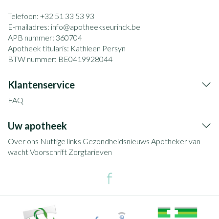
Telefoon:
+32 51 33 53 93
E-mailadres:
info@
apotheekseurinck.be
APB nummer:
360704
Apotheek titularis:
Kathleen Persyn
BTW nummer:
BE0419928044
Klantenservice
FAQ
Uw apotheek
Over ons
Nuttige links
Gezondheidsnieuws
Apotheker van
wacht
Voorschrift
Zorgtarieven