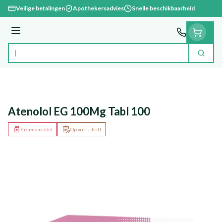
Ga naar de inhoud
Veilige betalingen
Apothekersadvies
Snelle beschikbaarheid
Menu
Zoek
Product, merk, categorie...
Atenolol EG 100Mg Tabl 100
Geneesmiddel
Op voorschrift