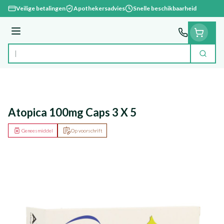
Ga naar de inhoud
Veilige betalingen
Apothekersadvies
Snelle beschikbaarheid
Menu
Zoek
Product, merk, categorie...
Atopica 100mg Caps 3 X 5
Geneesmiddel
Op voorschrift