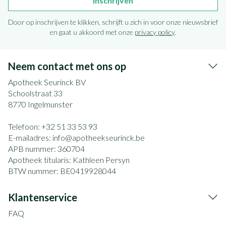
Inschrijven
Door op inschrijven te klikken, schrijft u zich in voor onze nieuwsbrief
en gaat u akkoord met onze
privacy policy
.
Neem contact met ons op
Apotheek Seurinck BV
Schoolstraat 33
8770
Ingelmunster
Telefoon:
+32 51 33 53 93
E-mailadres:
info@
apotheekseurinck.be
APB nummer:
360704
Apotheek titularis:
Kathleen Persyn
BTW nummer:
BE0419928044
Klantenservice
FAQ