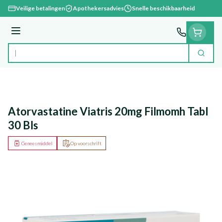
Ga naar de inhoud
Veilige betalingen
Apothekersadvies
Snelle beschikbaarheid
Menu
Zoek
Product, merk, categorie...
Atorvastatine Viatris 20mg Filmomh Tabl
30 Bls
Geneesmiddel
Op voorschrift