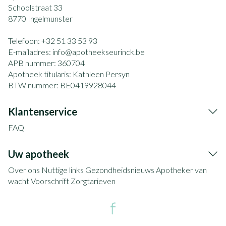
Schoolstraat 33
8770
Ingelmunster
Telefoon:
+32 51 33 53 93
E-mailadres:
info@
apotheekseurinck.be
APB nummer:
360704
Apotheek titularis:
Kathleen Persyn
BTW nummer:
BE0419928044
Klantenservice
FAQ
Uw apotheek
Over ons
Nuttige links
Gezondheidsnieuws
Apotheker van
wacht
Voorschrift
Zorgtarieven