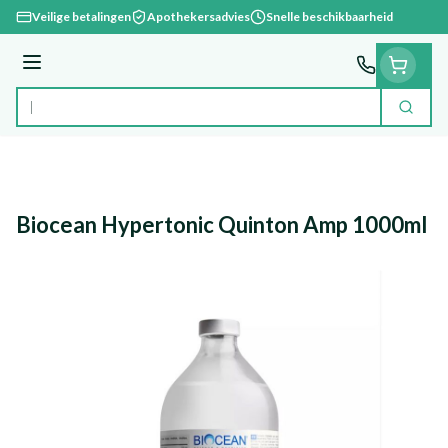
Ga naar de inhoud
Veilige betalingen
Apothekersadvies
Snelle beschikbaarheid
Menu
Zoek
Product, merk, categorie...
Biocean Hypertonic Quinton Amp 1000ml