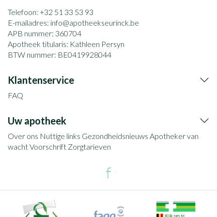
Telefoon:
+32 51 33 53 93
E-mailadres:
info@
apotheekseurinck.be
APB nummer:
360704
Apotheek titularis:
Kathleen Persyn
BTW nummer:
BE0419928044
Klantenservice
FAQ
Uw apotheek
Over ons
Nuttige links
Gezondheidsnieuws
Apotheker van
wacht
Voorschrift
Zorgtarieven