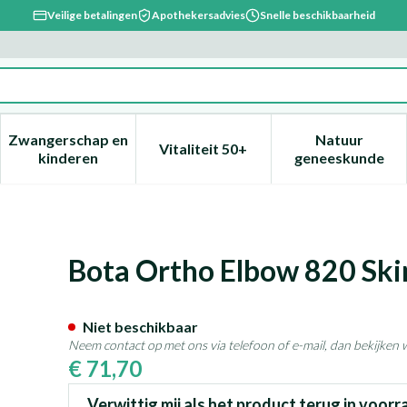
Veilige betalingen
Apothekersadvies
Snelle beschikbaarheid
Zwangerschap en
Natuur
Vitaliteit 50+
, verzorging en hygiëne categorie
enu voor Dieet, voeding en vitamines categorie
Toon submenu voor Zwangerschap en kinderen ca
Toon submenu voor Vitaliteit 
Toon subm
kinderen
geneeskunde
N5
Bota Ortho Elbow 820 Ski
Niet beschikbaar
Neem contact op met ons via telefoon of e-mail, dan bekijken
€ 71,70
Verwittig mij als het product terug in voorr