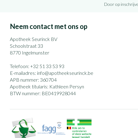
Door op inschrijve
Neem contact met ons op
Apotheek Seurinck BV
Schoolstraat 33
8770
Ingelmunster
Telefoon:
+32 51 33 53 93
E-mailadres:
info@
apotheekseurinck.be
APB nummer:
360704
Apotheek titularis:
Kathleen Persyn
BTW nummer:
BE0419928044