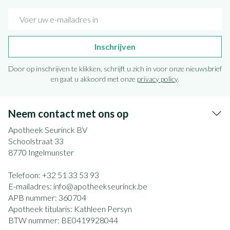
E-mail adres
Inschrijven
Door op inschrijven te klikken, schrijft u zich in voor onze nieuwsbrief
en gaat u akkoord met onze
privacy policy
.
Neem contact met ons op
Apotheek Seurinck BV
Schoolstraat 33
8770
Ingelmunster
Telefoon:
+32 51 33 53 93
E-mailadres:
info@
apotheekseurinck.be
APB nummer:
360704
Apotheek titularis:
Kathleen Persyn
BTW nummer:
BE0419928044