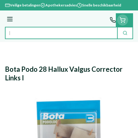
Ga naar de inhoud
Veilige betalingen
Apothekersadvies
Snelle beschikbaarheid
Menu
Zoek
Product, merk, categorie...
Bota Podo 28 Hallux Valgus Corrector
Links l