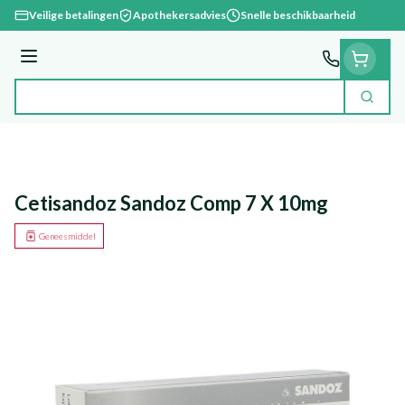
Ga naar de inhoud
Veilige betalingen
Apothekersadvies
Snelle beschikbaarheid
Menu
Zoek
Product, merk, categorie...
Cetisandoz Sandoz Comp 7 X 10mg
Geneesmiddel