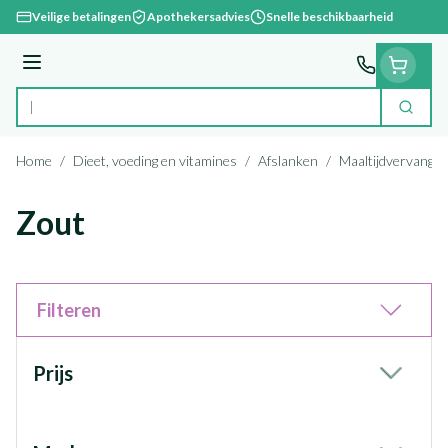
Ga naar de inhoud
Veilige betalingen
Apothekersadvies
Snelle beschikbaarheid
Menu
Zoek
Product, merk, categorie...
Home
/
Dieet, voeding en vitamines
/
Afslanken
/
Maaltijdvervanger
Zout
Filteren
Doorgaan naar productlijst
Prijs
filter