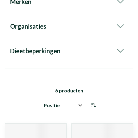
Merken
filter
Organisaties
filter
Dieetbeperkingen
filter
6
producten
Sorteer op: