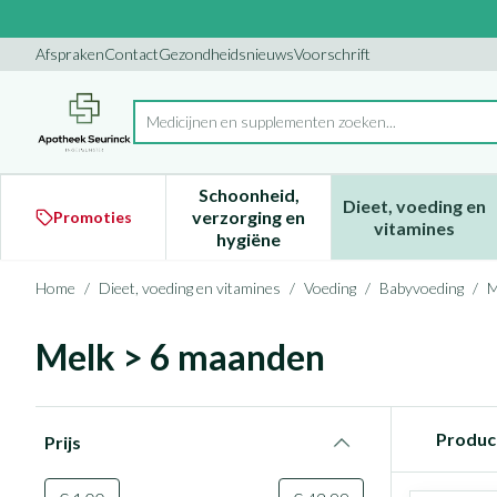
Ga naar de inhoud
Dia 1 van 1
Afspraken
Contact
Gezondheidsnieuws
Voorschrift
M
Product, merk, categorie...
Schoonheid,
Dieet, voeding en
verzorging en
Promoties
Toon submenu voor Schoonheid
Toon subm
vitamines
hygiëne
Home
/
Dieet, voeding en vitamines
/
Voeding
/
Babyvoeding
/
M
Melk > 6 maanden
Doorgaan naar productlijst
Produc
Prijs
filter