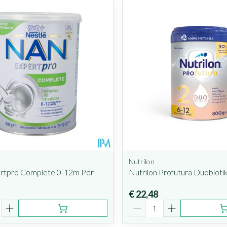
 maximale prijswaarden aan te passen.
Nutrilon
rtpro Complete 0-12m Pdr
Nutrilon Profutura Duobioti
€ 22,48
Aantal