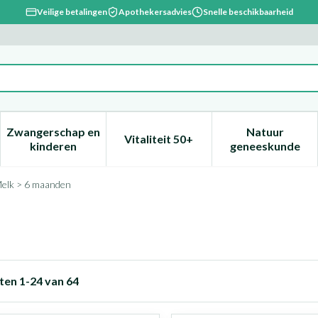
Veilige betalingen
Apothekersadvies
Snelle beschikbaarheid
Zwangerschap en
Natuur
Vitaliteit 50+
, verzorging en hygiëne categorie
enu voor Dieet, voeding en vitamines categorie
Toon submenu voor Zwangerschap en kinderen ca
Toon submenu voor Vitaliteit 
Toon subm
kinderen
geneeskunde
elk > 6 maanden
ten
1
-
24
van
64