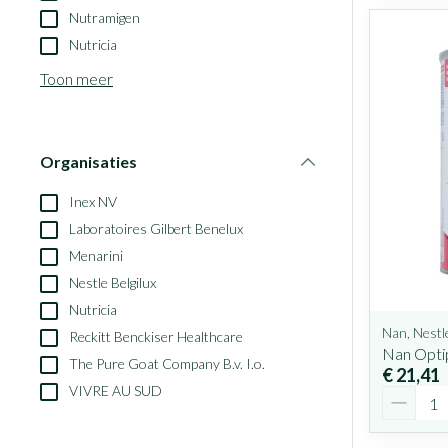
Nutramigen
Nutricia
Toon meer
Organisaties
filter
Inex NV
Laboratoires Gilbert Benelux
Menarini
Nestle Belgilux
Nutricia
Nan, Nestl
Reckitt Benckiser Healthcare
Nan Optip
The Pure Goat Company B.v. I.o.
€ 21,41
VIVRE AU SUD
Aantal