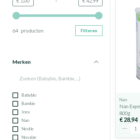
-
Minimumwaarde
Maximale waarde
€ 1,00
€ 42,99
Gebruik de pijltjestoetsen links en rechts om de minimale en
64 producten
Filteren
Merken
filter
Babybio
Nan
Bambix
Nan Expe
Inex
800g
€ 28,94
Nan
Aantal
Nestle
Novalac