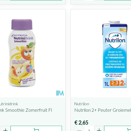
utrinidrink
Nutrilon
ink Smoothie Zomerfruit Fl
Nutrilon 2+ Peuter Groiemel
€ 2,65
Aantal