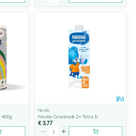
Nestle
r 400g
Nestle Groeimelk 2+ Tetra 1l
€ 3,77
Aantal