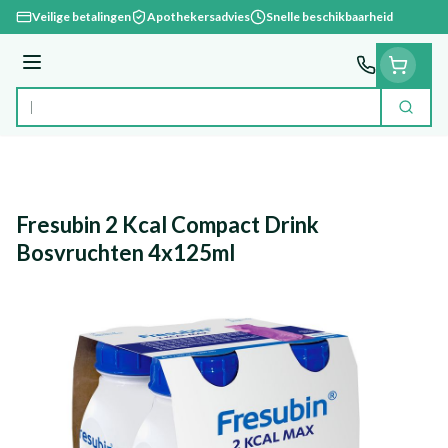
Ga naar de inhoud
Veilige betalingen
Apothekersadvies
Snelle beschikbaarheid
Menu
Zoek
Product, merk, categorie...
Fresubin 2 Kcal Compact Drink
Bosvruchten 4x125ml