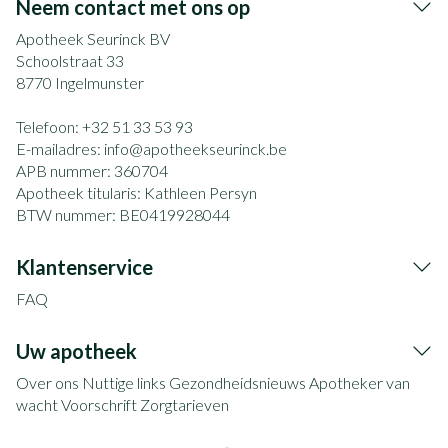
Neem contact met ons op
Apotheek Seurinck BV
Schoolstraat 33
8770
Ingelmunster
Telefoon:
+32 51 33 53 93
E-mailadres:
info@
apotheekseurinck.be
APB nummer:
360704
Apotheek titularis:
Kathleen Persyn
BTW nummer:
BE0419928044
Klantenservice
FAQ
Uw apotheek
Over ons
Nuttige links
Gezondheidsnieuws
Apotheker van
wacht
Voorschrift
Zorgtarieven