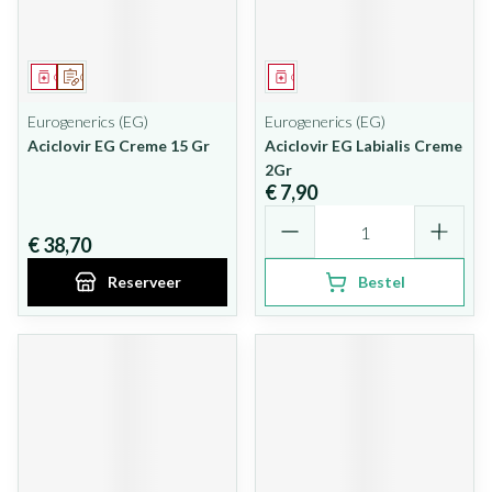
Geneesmiddel
Op voorschrift
Geneesmiddel
Eurogenerics (EG)
Eurogenerics (EG)
Aciclovir EG Creme 15 Gr
Aciclovir EG Labialis Creme
2Gr
€ 7,90
Aantal
€ 38,70
Reserveer
Bestel