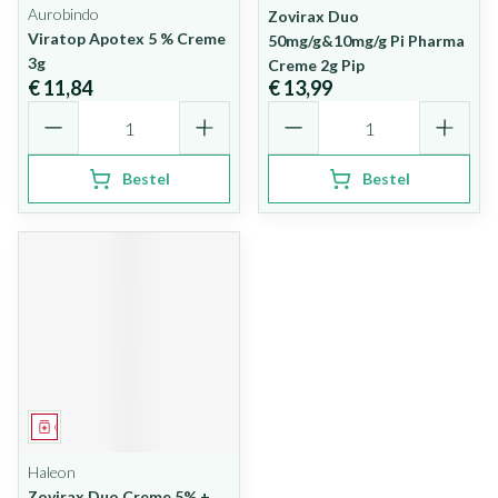
Aurobindo
Zovirax Duo
Viratop Apotex 5 % Creme
50mg/g&10mg/g Pi Pharma
3g
Creme 2g Pip
€ 11,84
€ 13,99
Aantal
Aantal
Bestel
Bestel
Geneesmiddel
Haleon
Zovirax Duo Creme 5% +