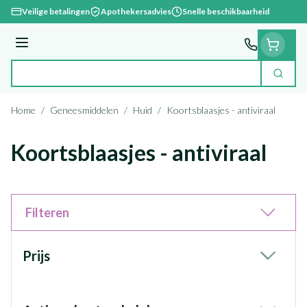
Ga naar de inhoud
Veilige betalingen
Apothekersadvies
Snelle beschikbaarheid
Menu
Zoek
Product, merk, categorie...
Home
/
Geneesmiddelen
/
Huid
/
Koortsblaasjes - antiviraal
Koortsblaasjes - antiviraal
Filteren
Doorgaan naar productlijst
Prijs
filter