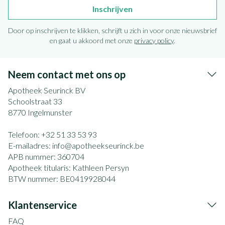
Inschrijven
Door op inschrijven te klikken, schrijft u zich in voor onze nieuwsbrief
en gaat u akkoord met onze
privacy policy
.
Neem contact met ons op
Apotheek Seurinck BV
Schoolstraat 33
8770
Ingelmunster
Telefoon:
+32 51 33 53 93
E-mailadres:
info@
apotheekseurinck.be
APB nummer:
360704
Apotheek titularis:
Kathleen Persyn
BTW nummer:
BE0419928044
Klantenservice
FAQ