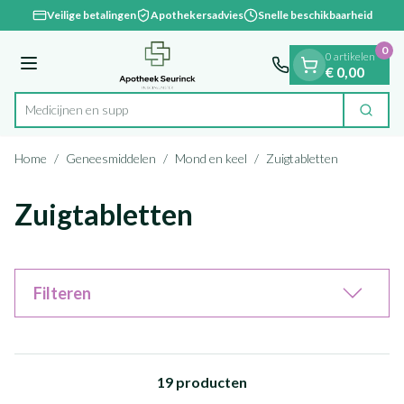
Dia 1 van 1
Ga naar de inhoud
Veilige betalingen
Apothekersadvies
Snelle beschikbaarheid
0
0 artikelen
Menu
€ 0,00
Me
Zoek
Product, merk, categorie...
Home
/
Geneesmiddelen
/
Mond en keel
/
Zuigtabletten
Zuigtabletten
Filteren
19
producten