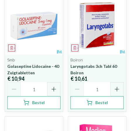
Geneesmiddel
Geneesmiddel
Smb
Boiron
Golaseptine Lidocaïne - 40
Laryngotabs 3ch Tabl 60
Zuigtabletten
Boiron
€ 10,94
€ 10,61
Aantal
Aantal
Bestel
Bestel