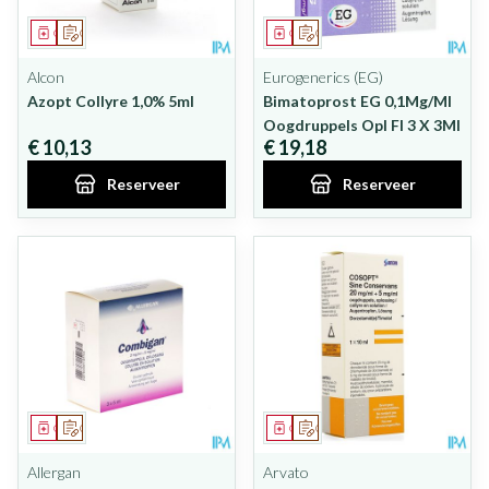
Geneesmiddel
Op voorschrift
Geneesmiddel
Op voorschrift
Alcon
Eurogenerics (EG)
Azopt Collyre 1,0% 5ml
Bimatoprost EG 0,1Mg/Ml
Oogdruppels Opl Fl 3 X 3Ml
€ 10,13
€ 19,18
Reserveer
Reserveer
Geneesmiddel
Op voorschrift
Geneesmiddel
Op voorschrift
Allergan
Arvato