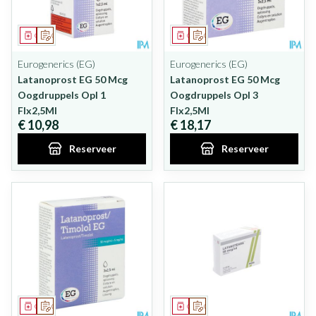
Geneesmiddel
Op voorschrift
Geneesmiddel
Op voorschrift
Eurogenerics (EG)
Eurogenerics (EG)
Latanoprost EG 50 Mcg
Latanoprost EG 50 Mcg
Oogdruppels Opl 1
Oogdruppels Opl 3
Flx2,5Ml
Flx2,5Ml
€ 10,98
€ 18,17
Reserveer
Reserveer
Geneesmiddel
Op voorschrift
Geneesmiddel
Op voorschrift