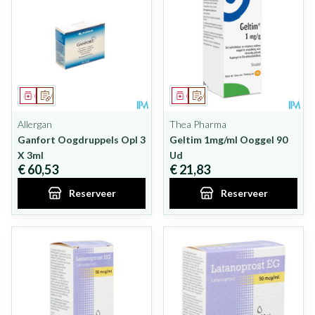
Geneesmiddel
Op voorschrift
Geneesmiddel
Op voorschrift
Allergan
Thea Pharma
Ganfort Oogdruppels Opl 3
Geltim 1mg/ml Ooggel 90
X 3ml
Ud
€ 60,53
€ 21,83
Reserveer
Reserveer