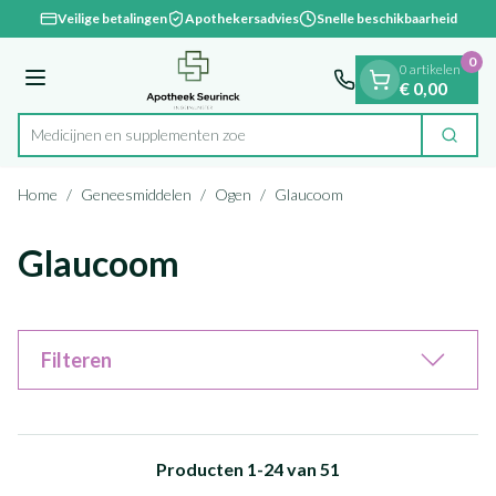
Dia 1 van 1
Ga naar de inhoud
Veilige betalingen
Apothekersadvies
Snelle beschikbaarheid
0
0 artikelen
Menu
€ 0,00
Medicijnen e
Zoek
Product, merk, categorie...
Home
/
Geneesmiddelen
/
Ogen
/
Glaucoom
Glaucoom
Filteren
Producten
1
-
24
van
51