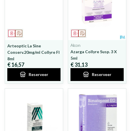
Geneesmiddel
Op voorschrift
Geneesmiddel
Op voorschrift
Alcon
Arteoptic La Sine
Azarga Collyre Susp. 3 X
Conserv.20mg/ml Collyre Fl
5ml
8ml
€ 16,57
€ 31,13
Reserveer
Reserveer