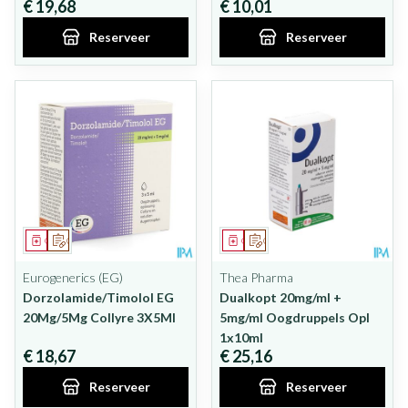
€ 19,68
€ 10,01
Reserveer
Reserveer
Geneesmiddel
Op voorschrift
Geneesmiddel
Op voorschrift
Eurogenerics (EG)
Thea Pharma
Dorzolamide/Timolol EG
Dualkopt 20mg/ml +
20Mg/5Mg Collyre 3X5Ml
5mg/ml Oogdruppels Opl
1x10ml
€ 18,67
€ 25,16
Reserveer
Reserveer