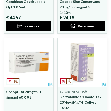
Combigan Oogdruppels
Cosopt Sine Conservans
Opl 3 X 5ml
20mg/ml-5mg/ml Gutt
1x10ml
€ 44,57
€ 24,18
Reserveer
Reserveer
Geneesmiddel
Op voorschrift
Geneesmiddel
Op voorschrift
Eurogenerics (EG)
Cosopt Ud 20mg/ml +
Dorzolamide/Timolol EG
5mg/ml 60 X 0,2ml
20Mg+5Mg/Ml Collyre
1X5Ml