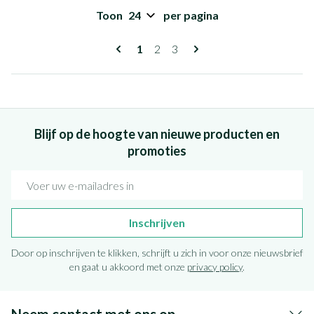
Toon
per pagina
Pagina's
U lees momenteel pagina
Pagina
Pagina
1
2
3
Blijf op de hoogte van nieuwe producten en
promoties
E-mail adres
Inschrijven
Door op inschrijven te klikken, schrijft u zich in voor onze nieuwsbrief
en gaat u akkoord met onze
privacy policy
.