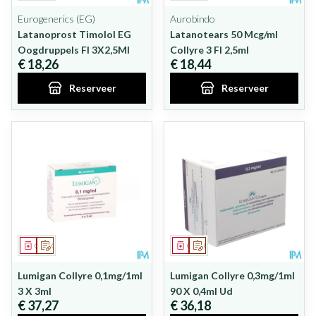
Eurogenerics (EG)
Aurobindo
Latanoprost Timolol EG
Latanotears 50 Mcg/ml
Oogdruppels Fl 3X2,5Ml
Collyre 3 Fl 2,5ml
€ 18,26
€ 18,44
Reserveer
Reserveer
Geneesmiddel
Op voorschrift
Geneesmiddel
Op voorschrift
Lumigan Collyre 0,1mg/1ml
Lumigan Collyre 0,3mg/1ml
3 X 3ml
90 X 0,4ml Ud
€ 37,27
€ 36,18