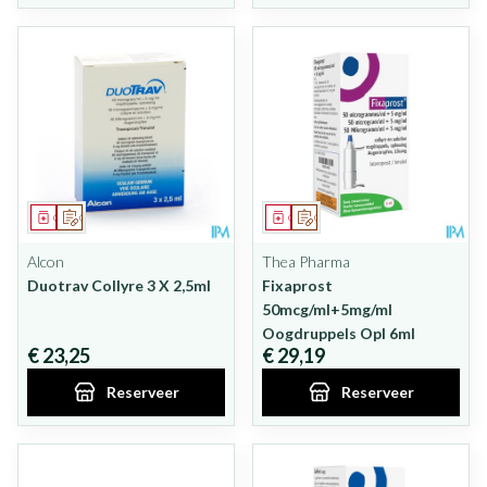
Geneesmiddel
Op voorschrift
Geneesmiddel
Op voorschrift
Alcon
Thea Pharma
Duotrav Collyre 3 X 2,5ml
Fixaprost
50mcg/ml+5mg/ml
Oogdruppels Opl 6ml
€ 23,25
€ 29,19
Reserveer
Reserveer