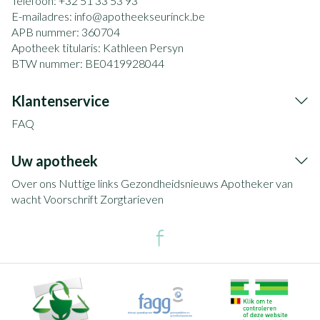
Telefoon:
+32 51 33 53 93
E-mailadres:
info@
apotheekseurinck.be
APB nummer:
360704
Apotheek titularis:
Kathleen Persyn
BTW nummer:
BE0419928044
Klantenservice
FAQ
Uw apotheek
Over ons
Nuttige links
Gezondheidsnieuws
Apotheker van
wacht
Voorschrift
Zorgtarieven