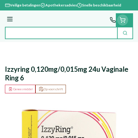
Ga naar de inhoud
Veilige betalingen
Apothekersadvies
Snelle beschikbaarheid
Menu
Zoek
Product, merk, categorie...
Izzyring 0,120mg/0,015mg 24u Vaginale
Ring 6
Geneesmiddel
Op voorschrift