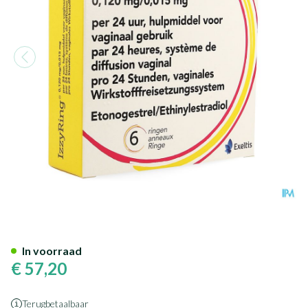
Izzyring 0,120mg/0,015mg 24u
In voorraad
€ 57,20
Terugbetaalbaar