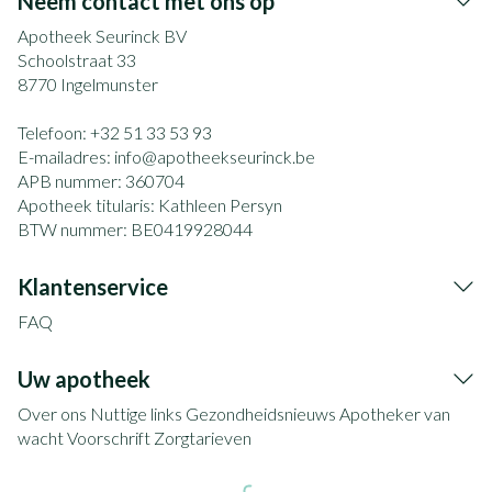
Neem contact met ons op
Apotheek Seurinck BV
Schoolstraat 33
8770
Ingelmunster
Telefoon:
+32 51 33 53 93
E-mailadres:
info@
apotheekseurinck.be
APB nummer:
360704
Apotheek titularis:
Kathleen Persyn
BTW nummer:
BE0419928044
Klantenservice
FAQ
Uw apotheek
Over ons
Nuttige links
Gezondheidsnieuws
Apotheker van
wacht
Voorschrift
Zorgtarieven