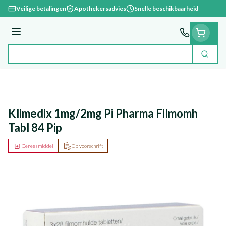
Ga naar de inhoud
Veilige betalingen
Apothekersadvies
Snelle beschikbaarheid
Menu
Zoek
Product, merk, categorie...
Klimedix 1mg/2mg Pi Pharma Filmomh
Tabl 84 Pip
Geneesmiddel
Op voorschrift