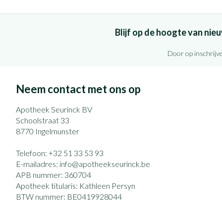
Blijf op de hoogte van ni
Door op inschrijve
Neem contact met ons op
Apotheek Seurinck BV
Schoolstraat 33
8770
Ingelmunster
Telefoon:
+32 51 33 53 93
E-mailadres:
info@
apotheekseurinck.be
APB nummer:
360704
Apotheek titularis:
Kathleen Persyn
BTW nummer:
BE0419928044