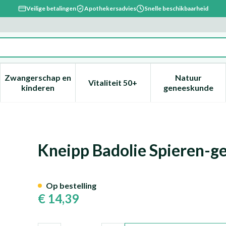
Veilige betalingen
Apothekersadvies
Snelle beschikbaarheid
Zwangerschap en
Natuur
Vitaliteit 50+
, verzorging en hygiëne categorie
enu voor Dieet, voeding en vitamines categorie
Toon submenu voor Zwangerschap en kinderen ca
Toon submenu voor Vitaliteit 
Toon subm
kinderen
geneeskunde
richten 100ml
Kneipp Badolie Spieren-g
Op bestelling
€ 14,39