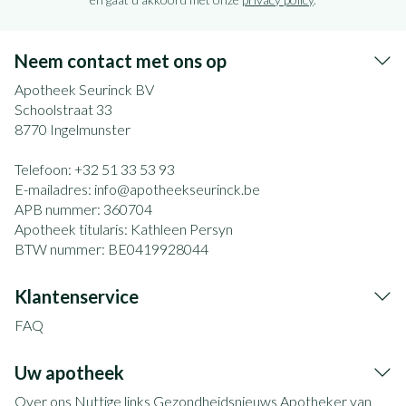
Neem contact met ons op
Apotheek Seurinck BV
Schoolstraat 33
8770
Ingelmunster
Telefoon:
+32 51 33 53 93
E-mailadres:
info@
apotheekseurinck.be
APB nummer:
360704
Apotheek titularis:
Kathleen Persyn
BTW nummer:
BE0419928044
Klantenservice
FAQ
Uw apotheek
Over ons
Nuttige links
Gezondheidsnieuws
Apotheker van