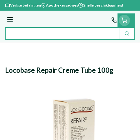
Ga naar de inhoud
Veilige betalingen
Apothekersadvies
Snelle beschikbaarheid
Menu
Zoek
Product, merk, categorie...
Locobase Repair Creme Tube 100g