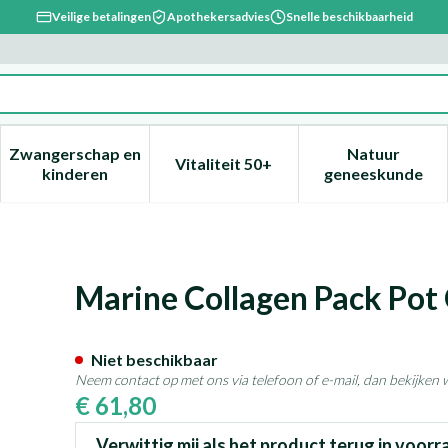
Veilige betalingen
Apothekersadvies
Snelle beschikbaarheid
Zwangerschap en
Natuur
Vitaliteit 50+
, verzorging en hygiëne categorie
enu voor Dieet, voeding en vitamines categorie
Toon submenu voor Zwangerschap en kinderen ca
Toon submenu voor Vitaliteit 
Toon subm
kinderen
geneeskunde
s 450 Lepivits
Marine Collagen Pack Pot 
Niet beschikbaar
Neem contact op met ons via telefoon of e-mail, dan bekijken
€ 61,80
Verwittig mij als het product terug in voorr