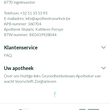
8770
Ingelmunster
Telefoon:
+32 51 33 53 93
E-mailadres:
info@
apotheekseurinck.be
APB nummer:
360704
Apotheek titularis:
Kathleen Persyn
BTW nummer:
BE0419928044
Klantenservice
FAQ
Uw apotheek
Over ons
Nuttige links
Gezondheidsnieuws
Apotheker van
wacht
Voorschrift
Zorgtarieven