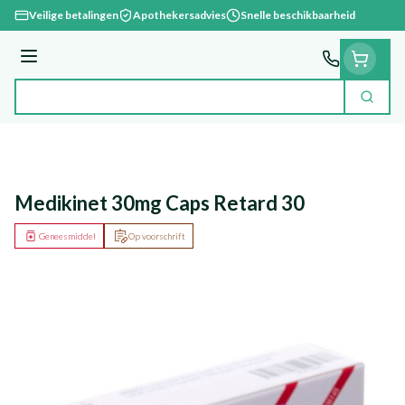
Ga naar de inhoud
Veilige betalingen
Apothekersadvies
Snelle beschikbaarheid
Menu
Zoek
Product, merk, categorie...
Medikinet 30mg Caps Retard 30
Geneesmiddel
Op voorschrift