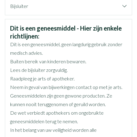
Bijsluiter
Organisaties
Nederlands
NV Kenvue Belgium
Duits
Frans
Veiligheidsinformatie
Dit is een geneesmiddel - Hier zijn enkele
Merken
Johnson & Johnson
richtlijnen:
Dit is een geneesmiddel, geen langdurig gebruik zonder
Breedte
124 mm
medisch advies.
Buiten bereik van kinderen bewaren.
Lengte
213 mm
Lees de bijsluiter zorgvuldig.
Raadpleeg je arts of apotheker.
Diepte
83 mm
Neem in geval van bijwerkingen contact op met je arts.
Geneesmiddelen zijn geen gewone producten. Ze
Behoud
Kamertemperatuur (15°C - 25°C)
kunnen nooit teruggenomen of geruild worden.
De wet verbiedt apothekers om ongebruikte
geneesmiddelen terug te nemen.
In het belang van uw veiligheid worden alle