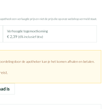
e apotheek een verlaagde prijs en niet de prijs die op onze webshop vermeld staat.
Verhoogde tegemoetkoming
€ 2,39
(6% inclusief btw)
eoordeling door de apotheker kan je het komen afhalen en betalen.
eist.
aad is