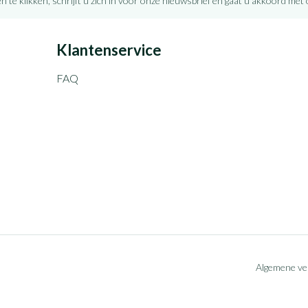
n te klikken, schrijft u zich in voor onze nieuwsbrief en gaat u akkoord met
Klantenservice
FAQ
Algemene v