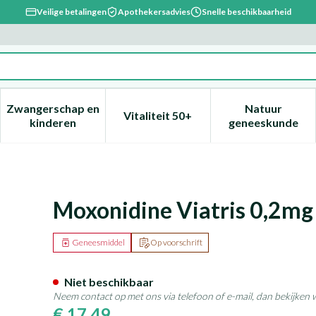
Veilige betalingen
Apothekersadvies
Snelle beschikbaarheid
Zwangerschap en
Natuur
Vitaliteit 50+
, verzorging en hygiëne categorie
enu voor Dieet, voeding en vitamines categorie
Toon submenu voor Zwangerschap en kinderen ca
Toon submenu voor Vitaliteit 
Toon subm
kinderen
geneeskunde
lmomh Tabl 98
Moxonidine Viatris 0,2mg
Geneesmiddel
Op voorschrift
Niet beschikbaar
Neem contact op met ons via telefoon of e-mail, dan bekijken
€ 17,49