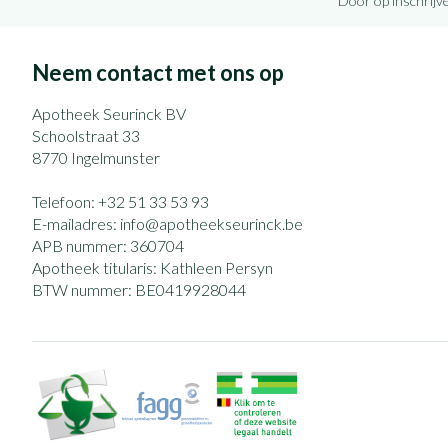
Door op inschrijve
Neem contact met ons op
Apotheek Seurinck BV
Schoolstraat 33
8770
Ingelmunster
Telefoon:
+32 51 33 53 93
E-mailadres:
info@
apotheekseurinck.be
APB nummer:
360704
Apotheek titularis:
Kathleen Persyn
BTW nummer:
BE0419928044