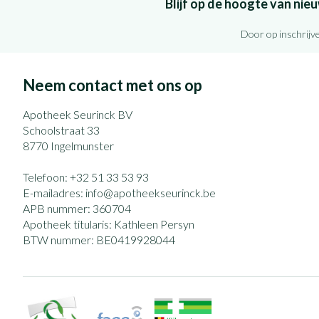
Blijf op de hoogte van ni
Door op inschrijve
Neem contact met ons op
Apotheek Seurinck BV
Schoolstraat 33
8770
Ingelmunster
Telefoon:
+32 51 33 53 93
E-mailadres:
info@
apotheekseurinck.be
APB nummer:
360704
Apotheek titularis:
Kathleen Persyn
BTW nummer:
BE0419928044