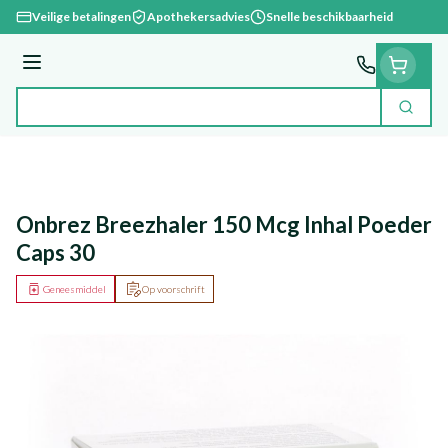
Ga naar de inhoud
Veilige betalingen
Apothekersadvies
Snelle beschikbaarheid
Menu
Zoek
Product, merk, categorie...
Onbrez Breezhaler 150 Mcg Inhal Poeder
Caps 30
Geneesmiddel
Op voorschrift