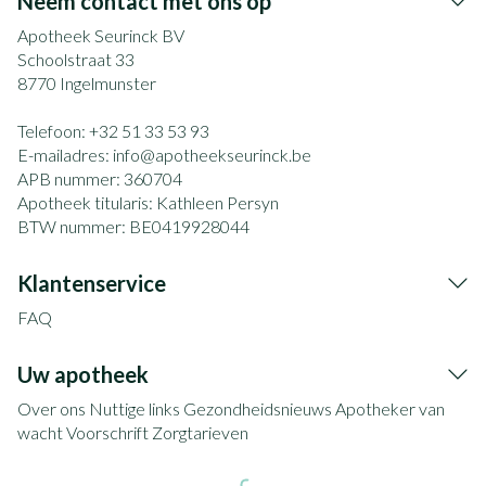
Neem contact met ons op
Apotheek Seurinck BV
Schoolstraat 33
8770
Ingelmunster
Telefoon:
+32 51 33 53 93
E-mailadres:
info@
apotheekseurinck.be
APB nummer:
360704
Apotheek titularis:
Kathleen Persyn
BTW nummer:
BE0419928044
Klantenservice
FAQ
Uw apotheek
Over ons
Nuttige links
Gezondheidsnieuws
Apotheker van
wacht
Voorschrift
Zorgtarieven