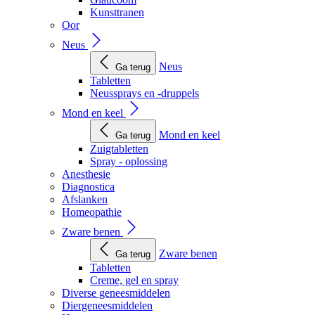
Kunsttranen
Oor
Neus
Neus
Ga terug
Tabletten
Neussprays en -druppels
Mond en keel
Mond en keel
Ga terug
Zuigtabletten
Spray - oplossing
Anesthesie
Diagnostica
Afslanken
Homeopathie
Zware benen
Zware benen
Ga terug
Tabletten
Creme, gel en spray
Diverse geneesmiddelen
Diergeneesmiddelen