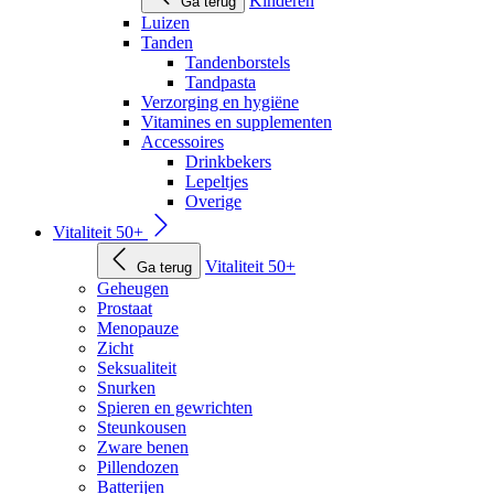
Kinderen
Ga terug
Luizen
Tanden
Tandenborstels
Tandpasta
Verzorging en hygiëne
Vitamines en supplementen
Accessoires
Drinkbekers
Lepeltjes
Overige
Vitaliteit 50+
Vitaliteit 50+
Ga terug
Geheugen
Prostaat
Menopauze
Zicht
Seksualiteit
Snurken
Spieren en gewrichten
Steunkousen
Zware benen
Pillendozen
Batterijen