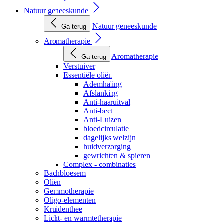
Natuur geneeskunde
Natuur geneeskunde
Ga terug
Aromatherapie
Aromatherapie
Ga terug
Verstuiver
Essentiële oliën
Ademhaling
Afslanking
Anti-haaruitval
Anti-beet
Anti-Luizen
bloedcirculatie
dagelijks welzijn
huidverzorging
gewrichten & spieren
Complex - combinaties
Bachbloesem
Oliën
Gemmotherapie
Oligo-elementen
Kruidenthee
Licht- en warmtetherapie