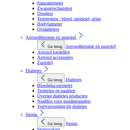
Saturatiemeter
Zwangerschapstest
Drugtest
Teststroken : bloed, speeksel, urine
Bodyfatmeter
Ovulatietest
Aerosoltherapie en zuurstof
Aerosoltherapie en zuurstof
Ga terug
Aerosol toestellen
Aerosol accessoires
Zuurstof
Diabetes
Diabetes
Ga terug
Bloedglucosemeter
Teststrips en naalden
Overige diabetes producten
Naalden voor insulinespuiten
Voetverzorging bij diabetes
Stoma
Stoma
Ga terug
Stomazakjes