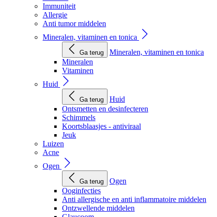
Immuniteit
Allergie
Anti tumor middelen
Mineralen, vitaminen en tonica
Mineralen, vitaminen en tonica
Ga terug
Mineralen
Vitaminen
Huid
Huid
Ga terug
Ontsmetten en desinfecteren
Schimmels
Koortsblaasjes - antiviraal
Jeuk
Luizen
Acne
Ogen
Ogen
Ga terug
Ooginfecties
Anti allergische en anti inflammatoire middelen
Ontzwellende middelen
Glaucoom