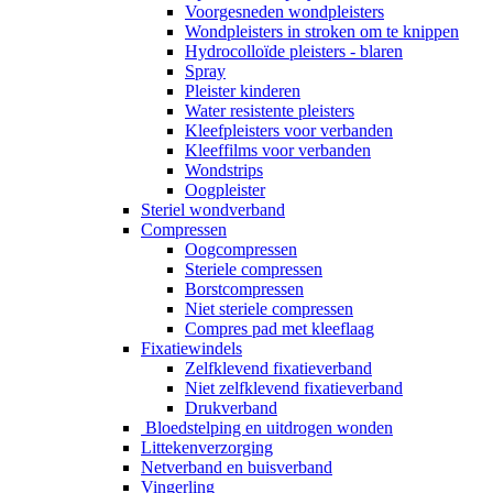
Voorgesneden wondpleisters
Wondpleisters in stroken om te knippen
Hydrocolloïde pleisters - blaren
Spray
Pleister kinderen
Water resistente pleisters
Kleefpleisters voor verbanden
Kleeffilms voor verbanden
Wondstrips
Oogpleister
Steriel wondverband
Compressen
Oogcompressen
Steriele compressen
Borstcompressen
Niet steriele compressen
Compres pad met kleeflaag
Fixatiewindels
Zelfklevend fixatieverband
Niet zelfklevend fixatieverband
Drukverband
Bloedstelping en uitdrogen wonden
Littekenverzorging
Netverband en buisverband
Vingerling