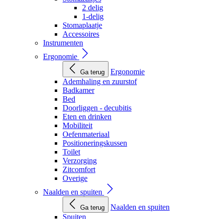
2 delig
1-delig
Stomaplaatje
Accessoires
Instrumenten
Ergonomie
Ergonomie
Ga terug
Ademhaling en zuurstof
Badkamer
Bed
Doorliggen - decubitis
Eten en drinken
Mobiliteit
Oefenmateriaal
Positioneringskussen
Toilet
Verzorging
Zitcomfort
Overige
Naalden en spuiten
Naalden en spuiten
Ga terug
Spuiten