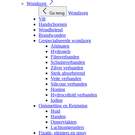
Wondzorg
Wondzorg
Ga terug
Vilt
Handschoenen
Wondhelend
Brandwonden
Gespecialiseerde wondzorg
Alginaten
Hydrogels
Filmverbanden
Schuimverbanden
Zilver verbanden
Sterk absorberend
Vette verbanden
Silicone verbanden
Honing
Hydrocolloïd verbanden
Iodine
Ontsmetting en Reiniging
Huid
Handen
Oppervlakten
Luchtontgeurders
Fixatie, pleisters en spray