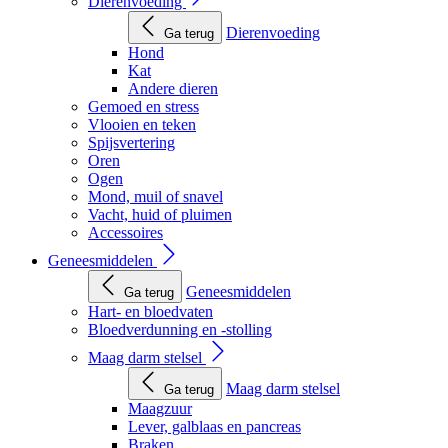
Dierenvoeding
Dierenvoeding
Ga terug
Hond
Kat
Andere dieren
Gemoed en stress
Vlooien en teken
Spijsvertering
Oren
Ogen
Mond, muil of snavel
Vacht, huid of pluimen
Accessoires
Geneesmiddelen
Geneesmiddelen
Ga terug
Hart- en bloedvaten
Bloedverdunning en -stolling
Maag darm stelsel
Maag darm stelsel
Ga terug
Maagzuur
Lever, galblaas en pancreas
Braken