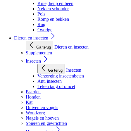
Knie, heup en been
Nek en schouder
Pols
Romp en bekken
Rug
Overige
Dieren en insecten
Dieren en insecten
Ga terug
Supplementen
Insecten
Insecten
Ga terug
Verzorging insectenbeten
Anti insecten
Teken tang of pincet
Paarden
Honden
Kat
Duiven en vogels
Wondzorg
Nagels en hoeven
Spieren en gewrichten