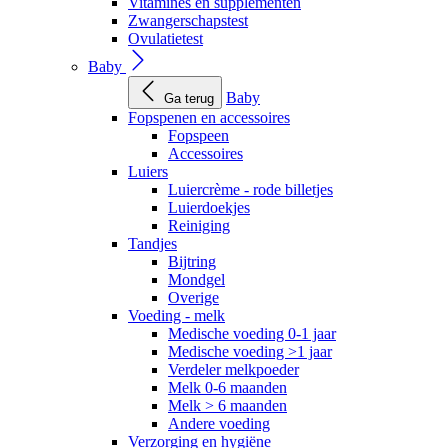
Vitamines en supplementen
Zwangerschapstest
Ovulatietest
Baby
Baby
Ga terug
Fopspenen en accessoires
Fopspeen
Accessoires
Luiers
Luiercrème - rode billetjes
Luierdoekjes
Reiniging
Tandjes
Bijtring
Mondgel
Overige
Voeding - melk
Medische voeding 0-1 jaar
Medische voeding >1 jaar
Verdeler melkpoeder
Melk 0-6 maanden
Melk > 6 maanden
Andere voeding
Verzorging en hygiëne