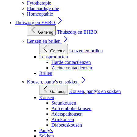
Fytotherapie
Plantaardige olie
Homeopathie
Thuiszorg en EHBO
Thuiszorg en EHBO
Ga terug
Lenzen en brillen
Lenzen en brillen
Ga terug
Lensproducten
Harde contactlenzen
Zachte contactlenzen
Brillen
Kousen, panty's en sokken
Kousen, panty's en sokken
Ga terug
Kousen
Steunkousen
Anti embolie kousen
Aderspatkousen
Armkousen
Diabeteskousen
Panty's
Sokken