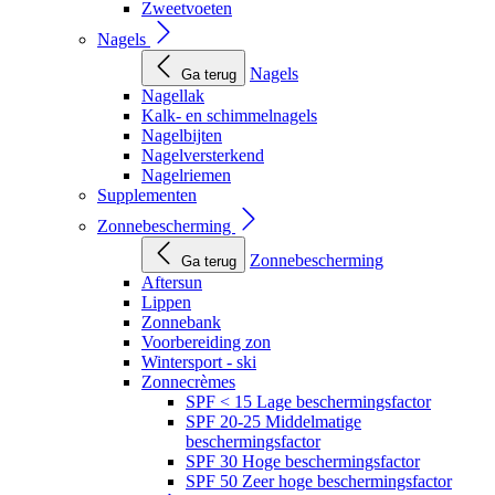
Zweetvoeten
Nagels
Nagels
Ga terug
Nagellak
Kalk- en schimmelnagels
Nagelbijten
Nagelversterkend
Nagelriemen
Supplementen
Zonnebescherming
Zonnebescherming
Ga terug
Aftersun
Lippen
Zonnebank
Voorbereiding zon
Wintersport - ski
Zonnecrèmes
SPF < 15 Lage beschermingsfactor
SPF 20-25 Middelmatige
beschermingsfactor
SPF 30 Hoge beschermingsfactor
SPF 50 Zeer hoge beschermingsfactor