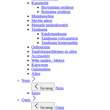
Kunstgebit
Bevestiging prothese
Reiniging prothese
Mondspoeling
Slechte adem
Manuele tandenborstels
Tandpasta
Kindertandpasta
Tandpasta volwassenen
Tandpasta homeopathie
Orthodontie
Tandvleesproblemen en aften
Accessoires
Witte tanden - bleken
Kauwgom
Ontsmetting
Aften
Neus
Neus
Ga terug
Spray
Ogen
Ogen
Ga terug