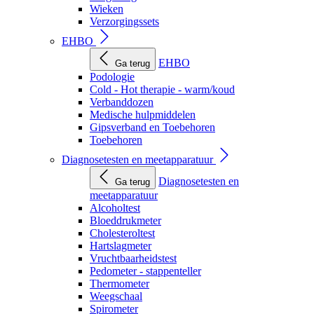
Wieken
Verzorgingssets
EHBO
EHBO
Ga terug
Podologie
Cold - Hot therapie - warm/koud
Verbanddozen
Medische hulpmiddelen
Gipsverband en Toebehoren
Toebehoren
Diagnosetesten en meetapparatuur
Diagnosetesten en
Ga terug
meetapparatuur
Alcoholtest
Bloeddrukmeter
Cholesteroltest
Hartslagmeter
Vruchtbaarheidstest
Pedometer - stappenteller
Thermometer
Weegschaal
Spirometer