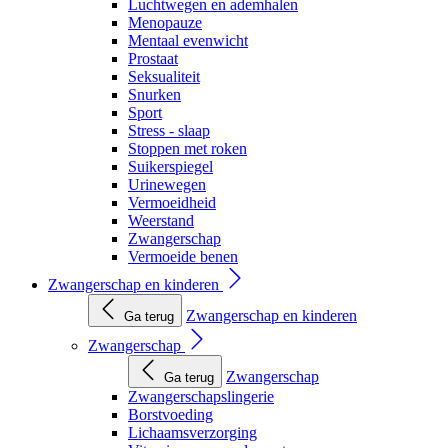
Luchtwegen en ademhalen
Menopauze
Mentaal evenwicht
Prostaat
Seksualiteit
Snurken
Sport
Stress - slaap
Stoppen met roken
Suikerspiegel
Urinewegen
Vermoeidheid
Weerstand
Zwangerschap
Vermoeide benen
Zwangerschap en kinderen
Zwangerschap en kinderen
Ga terug
Zwangerschap
Zwangerschap
Ga terug
Zwangerschapslingerie
Borstvoeding
Lichaamsverzorging