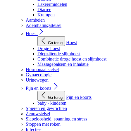
Laxeermiddelen
Diarree
Krampen
Aambeien
Ademhalingsstelsel
Hoest
Hoest
Ga terug
Droge hoest
Diepzittende slijmhoest
Combinatie droge hoest en slijmhoest
Massagebalsem en inhalatie
Hormonaal stelsel
Gynaecologie
Urinewegen
Pijn en koorts
Pijn en koorts
Ga terug
baby - kinderen
Spieren en gewrichten
Zenuwstelsel
Slapeloosheid, spanning en stress
Stoppen met roken
Infecties