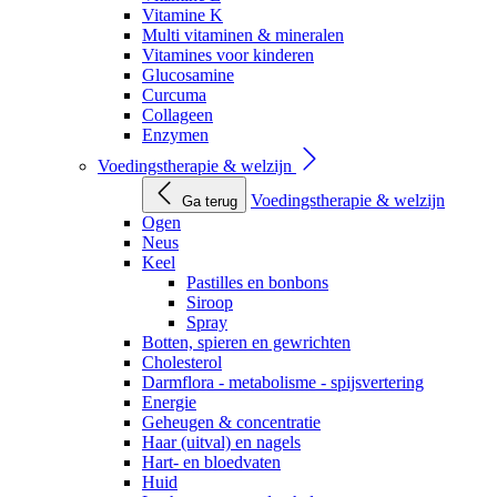
Vitamine K
Multi vitaminen & mineralen
Vitamines voor kinderen
Glucosamine
Curcuma
Collageen
Enzymen
Voedingstherapie & welzijn
Voedingstherapie & welzijn
Ga terug
Ogen
Neus
Keel
Pastilles en bonbons
Siroop
Spray
Botten, spieren en gewrichten
Cholesterol
Darmflora - metabolisme - spijsvertering
Energie
Geheugen & concentratie
Haar (uitval) en nagels
Hart- en bloedvaten
Huid