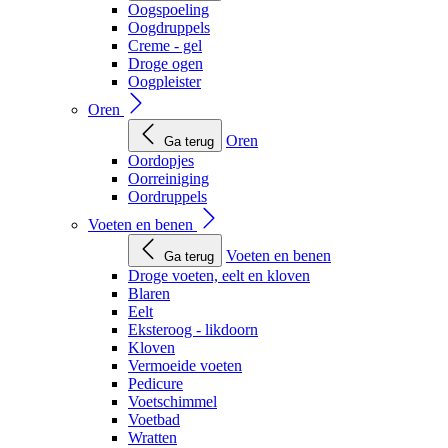
Oogspoeling
Oogdruppels
Creme - gel
Droge ogen
Oogpleister
Oren
Oren
Ga terug
Oordopjes
Oorreiniging
Oordruppels
Voeten en benen
Voeten en benen
Ga terug
Droge voeten, eelt en kloven
Blaren
Eelt
Eksteroog - likdoorn
Kloven
Vermoeide voeten
Pedicure
Voetschimmel
Voetbad
Wratten