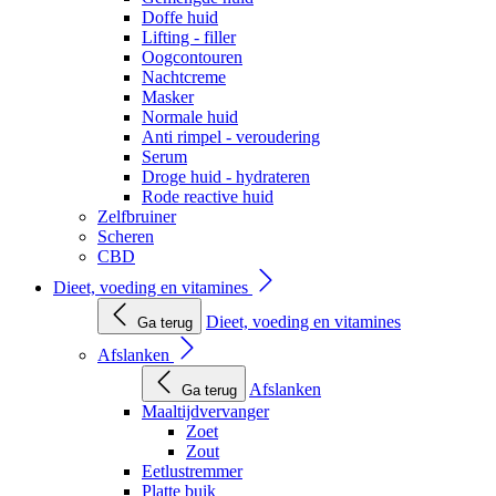
Doffe huid
Lifting - filler
Oogcontouren
Nachtcreme
Masker
Normale huid
Anti rimpel - veroudering
Serum
Droge huid - hydrateren
Rode reactive huid
Zelfbruiner
Scheren
CBD
Dieet, voeding en vitamines
Dieet, voeding en vitamines
Ga terug
Afslanken
Afslanken
Ga terug
Maaltijdvervanger
Zoet
Zout
Eetlustremmer
Platte buik