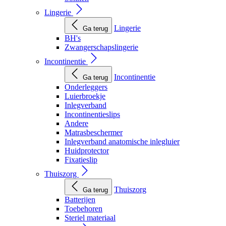
Lingerie
Lingerie
Ga terug
BH's
Zwangerschapslingerie
Incontinentie
Incontinentie
Ga terug
Onderleggers
Luierbroekje
Inlegverband
Incontinentieslips
Andere
Matrasbeschermer
Inlegverband anatomische inlegluier
Huidprotector
Fixatieslip
Thuiszorg
Thuiszorg
Ga terug
Batterijen
Toebehoren
Steriel materiaal