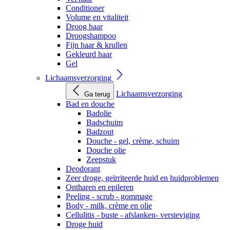
Conditioner
Volume en vitaliteit
Droog haar
Droogshampoo
Fijn haar & krullen
Gekleurd haar
Gel
Lichaamsverzorging
Lichaamsverzorging
Ga terug
Bad en douche
Badolie
Badschuim
Badzout
Douche - gel, crème, schuim
Douche olie
Zeepstuk
Deodorant
Zeer droge, geïrriteerde huid en huidproblemen
Ontharen en epileren
Peeling - scrub - gommage
Body - milk, crème en olie
Cellulitis - buste - afslanken- versteviging
Droge huid