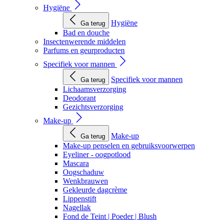
Hygiëne
Hygiëne
Ga terug
Bad en douche
Insectenwerende middelen
Parfums en geurproducten
Specifiek voor mannen
Specifiek voor mannen
Ga terug
Lichaamsverzorging
Deodorant
Gezichtsverzorging
Make-up
Make-up
Ga terug
Make-up penselen en gebruiksvoorwerpen
Eyeliner - oogpotlood
Mascara
Oogschaduw
Wenkbrauwen
Gekleurde dagcrème
Lippenstift
Nagellak
Fond de Teint | Poeder | Blush