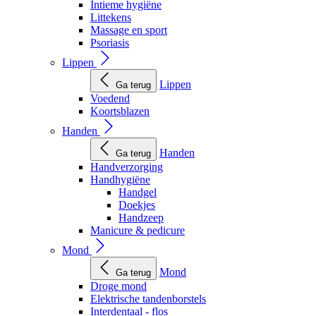
Intieme hygiëne
Littekens
Massage en sport
Psoriasis
Lippen
Lippen
Ga terug
Voedend
Koortsblazen
Handen
Handen
Ga terug
Handverzorging
Handhygiëne
Handgel
Doekjes
Handzeep
Manicure & pedicure
Mond
Mond
Ga terug
Droge mond
Elektrische tandenborstels
Interdentaal - flos