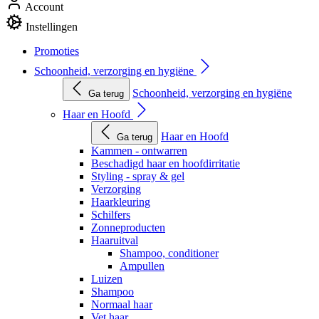
Account
Instellingen
Promoties
Schoonheid, verzorging en hygiëne
Schoonheid, verzorging en hygiëne
Ga terug
Haar en Hoofd
Haar en Hoofd
Ga terug
Kammen - ontwarren
Beschadigd haar en hoofdirritatie
Styling - spray & gel
Verzorging
Haarkleuring
Schilfers
Zonneproducten
Haaruitval
Shampoo, conditioner
Ampullen
Luizen
Shampoo
Normaal haar
Vet haar