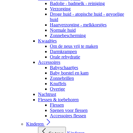
Badolie - badmelk - reiniging
Verzorging
Droge huid - atopische huid - gevoelige
huid
Haarverzorging - melkkorstjes
Normale huid
Zonnebescherming
Kwaaltjes
Om de neus vrij te maken
Darmkrampen
Orale rehydratie
Accessoires
Babyschaartjes
Baby borstel en kam
Zonnebrillen
Knuffels
Overige
Nachtrust
Flessen & toebehoren
Flessen
Spenen voor flessen
Accessoires flessen
Kinderen