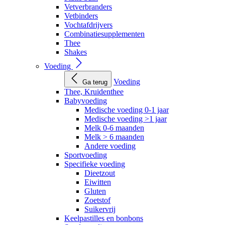
Vetverbranders
Vetbinders
Vochtafdrijvers
Combinatiesupplementen
Thee
Shakes
Voeding
Voeding
Ga terug
Thee, Kruidenthee
Babyvoeding
Medische voeding 0-1 jaar
Medische voeding >1 jaar
Melk 0-6 maanden
Melk > 6 maanden
Andere voeding
Sportvoeding
Specifieke voeding
Dieetzout
Eiwitten
Gluten
Zoetstof
Suikervrij
Keelpastilles en bonbons