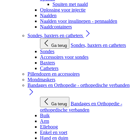
Spuiten met naald
Oplossing voor injectie
Naalden
Naalden voor insulinepen - pennaalden
Naaldcontainers
Sondes, baxters en catheters
Sondes, baxters en catheters
Ga terug
Sondes
Accessoires voor sondes
Baxters
Catheters
Pillendozen en accessoires
Mondmaskers
Bandages en Orthopedie - orthopedische verbanden
Bandages en Orthopedie -
Ga terug
orthopedische verbanden
Buik
Arm
Elleboog
Enkel en voet
Hand en duim