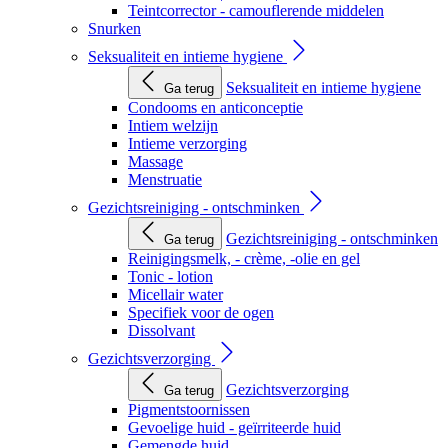
Teintcorrector - camouflerende middelen
Snurken
Seksualiteit en intieme hygiene
Seksualiteit en intieme hygiene
Ga terug
Condooms en anticonceptie
Intiem welzijn
Intieme verzorging
Massage
Menstruatie
Gezichtsreiniging - ontschminken
Gezichtsreiniging - ontschminken
Ga terug
Reinigingsmelk, - crème, -olie en gel
Tonic - lotion
Micellair water
Specifiek voor de ogen
Dissolvant
Gezichtsverzorging
Gezichtsverzorging
Ga terug
Pigmentstoornissen
Gevoelige huid - geïrriteerde huid
Gemengde huid