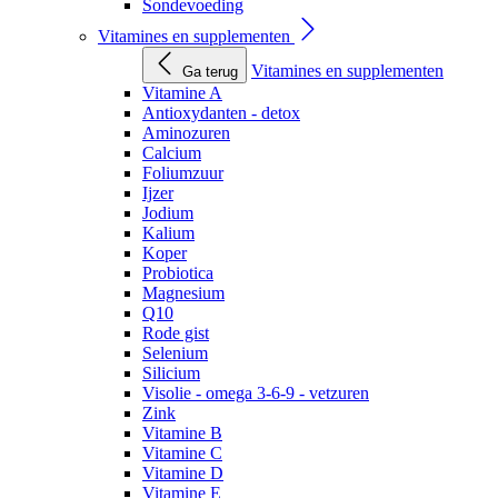
Sondevoeding
Vitamines en supplementen
Vitamines en supplementen
Ga terug
Vitamine A
Antioxydanten - detox
Aminozuren
Calcium
Foliumzuur
Ijzer
Jodium
Kalium
Koper
Probiotica
Magnesium
Q10
Rode gist
Selenium
Silicium
Visolie - omega 3-6-9 - vetzuren
Zink
Vitamine B
Vitamine C
Vitamine D
Vitamine E