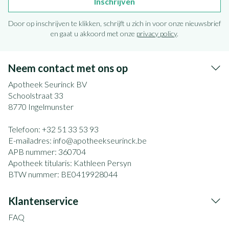
Inschrijven
Door op inschrijven te klikken, schrijft u zich in voor onze nieuwsbrief
en gaat u akkoord met onze
privacy policy
.
Neem contact met ons op
Apotheek Seurinck BV
Schoolstraat 33
8770
Ingelmunster
Telefoon:
+32 51 33 53 93
E-mailadres:
info@
apotheekseurinck.be
APB nummer:
360704
Apotheek titularis:
Kathleen Persyn
BTW nummer:
BE0419928044
Klantenservice
FAQ