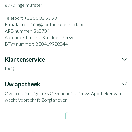
8770
Ingelmunster
Telefoon:
+32 51 33 53 93
E-mailadres:
info@
apotheekseurinck.be
APB nummer:
360704
Apotheek titularis:
Kathleen Persyn
BTW nummer:
BE0419928044
Klantenservice
FAQ
Uw apotheek
Over ons
Nuttige links
Gezondheidsnieuws
Apotheker van
wacht
Voorschrift
Zorgtarieven