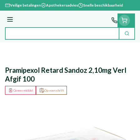
Ga naar de inhoud
Veilige betalingen
Apothekersadvies
Snelle beschikbaarheid
Menu
Zoek
Product, merk, categorie...
Pramipexol Retard Sandoz 2,10mg Verl
Afgif 100
Geneesmiddel
Op voorschrift