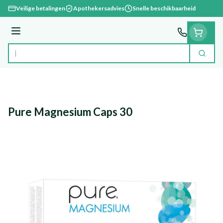
Ga naar de inhoud
Veilige betalingen
Apothekersadvies
Snelle beschikbaarheid
Menu
Zoek
Product, merk, categorie...
Pure Magnesium Caps 30