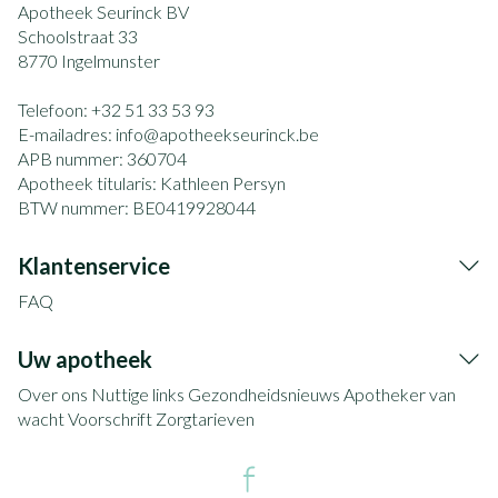
Apotheek Seurinck BV
Schoolstraat 33
8770
Ingelmunster
Telefoon:
+32 51 33 53 93
E-mailadres:
info@
apotheekseurinck.be
APB nummer:
360704
Apotheek titularis:
Kathleen Persyn
BTW nummer:
BE0419928044
Klantenservice
FAQ
Uw apotheek
Over ons
Nuttige links
Gezondheidsnieuws
Apotheker van
wacht
Voorschrift
Zorgtarieven