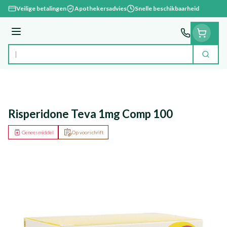
Ga naar de inhoud
Veilige betalingen
Apothekersadvies
Snelle beschikbaarheid
Menu
Zoek
Product, merk, categorie...
Risperidone Teva 1mg Comp 100
Geneesmiddel
Op voorschrift