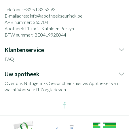
Telefoon:
+32 51 33 53 93
E-mailadres:
info@
apotheekseurinck.be
APB nummer:
360704
Apotheek titularis:
Kathleen Persyn
BTW nummer:
BE0419928044
Klantenservice
FAQ
Uw apotheek
Over ons
Nuttige links
Gezondheidsnieuws
Apotheker van
wacht
Voorschrift
Zorgtarieven