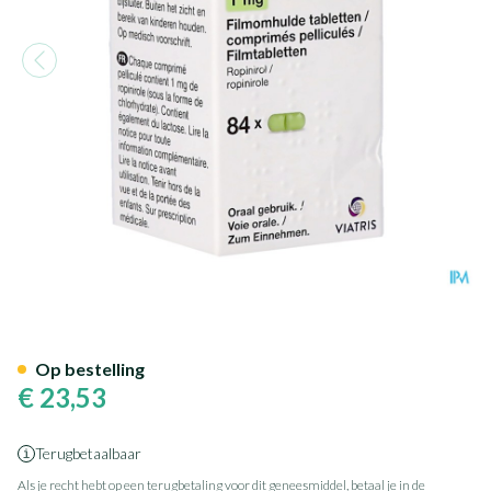
Ropinirole Viatris 1mg Tabl 84
Op bestelling
€ 23,53
Terugbetaalbaar
Als je recht hebt op een terugbetaling voor dit geneesmiddel, betaal je in de