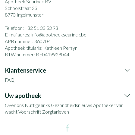
Apotheek Seurinck BV
Schoolstraat 33
8770
Ingelmunster
Telefoon:
+32 51 33 53 93
E-mailadres:
info@
apotheekseurinck.be
APB nummer:
360704
Apotheek titularis:
Kathleen Persyn
BTW nummer:
BE0419928044
Klantenservice
FAQ
Uw apotheek
Over ons
Nuttige links
Gezondheidsnieuws
Apotheker van
wacht
Voorschrift
Zorgtarieven