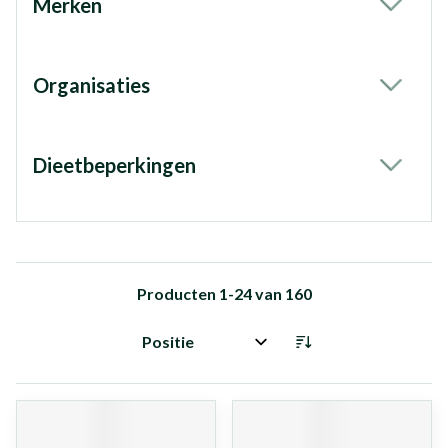
Merken
filter
Organisaties
filter
Dieetbeperkingen
filter
Producten
1
-
24
van
160
Sorteer op: