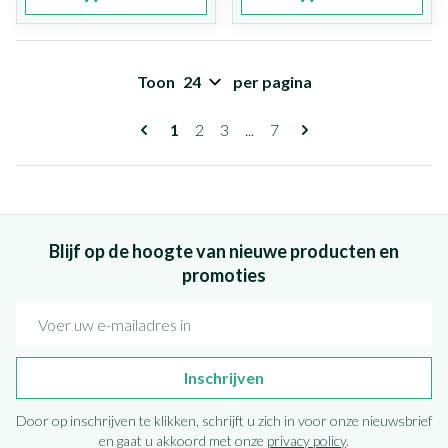
Toon
per pagina
Pagina's
U lees momenteel pagina
Pagina
Pagina
Pagina
1
2
3
...
7
Blijf op de hoogte van nieuwe producten en
promoties
E-mail adres
Inschrijven
Door op inschrijven te klikken, schrijft u zich in voor onze nieuwsbrief
en gaat u akkoord met onze
privacy policy
.