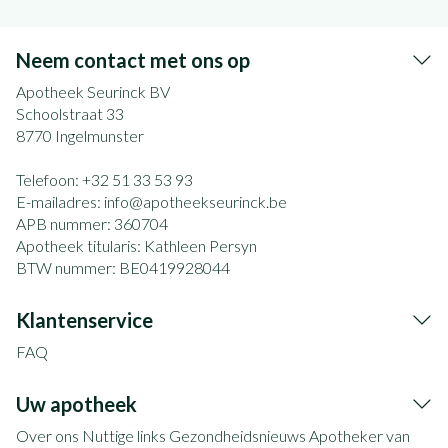
Neem contact met ons op
Apotheek Seurinck BV
Schoolstraat 33
8770
Ingelmunster
Telefoon:
+32 51 33 53 93
E-mailadres:
info@
apotheekseurinck.be
APB nummer:
360704
Apotheek titularis:
Kathleen Persyn
BTW nummer:
BE0419928044
Klantenservice
FAQ
Uw apotheek
Over ons
Nuttige links
Gezondheidsnieuws
Apotheker van