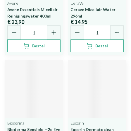
Avene
CeraVe
Avene Essentiels Micellair
Cerave Micellair Water
Reinigingswater 400ml
296ml
€ 23,90
€ 14,95
Aantal
Aantal
Bestel
Bestel
Bioderma
Eucerin
Bioderma Sensibio H2o Eye
Eucerin Dermatoclean