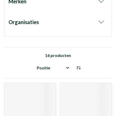
Merken
filter
Organisaties
filter
16
producten
Sorteer op: