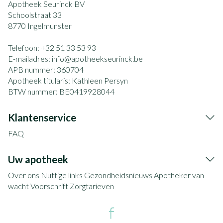
Apotheek Seurinck BV
Schoolstraat 33
8770
Ingelmunster
Telefoon:
+32 51 33 53 93
E-mailadres:
info@
apotheekseurinck.be
APB nummer:
360704
Apotheek titularis:
Kathleen Persyn
BTW nummer:
BE0419928044
Klantenservice
FAQ
Uw apotheek
Over ons
Nuttige links
Gezondheidsnieuws
Apotheker van
wacht
Voorschrift
Zorgtarieven