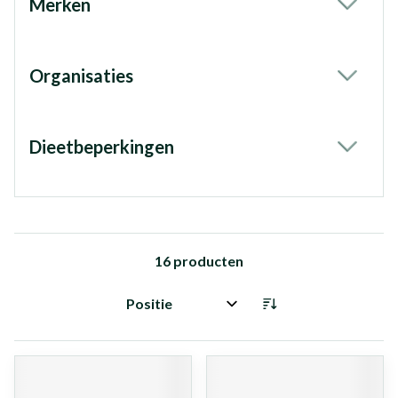
Merken
filter
Organisaties
filter
Dieetbeperkingen
filter
16
producten
Sorteer op: