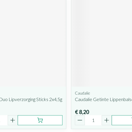
Caudalie
Duo Lipverzorging Sticks 2x4,5g
Caudalie Getinte Lippenbal
€ 8,20
Aantal