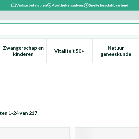
Veilige betalingen
Apothekersadvies
Snelle beschikbaarheid
Zwangerschap en
Natuur
Vitaliteit 50+
, verzorging en hygiëne categorie
enu voor Dieet, voeding en vitamines categorie
Toon submenu voor Zwangerschap en kinderen ca
Toon submenu voor Vitaliteit 
Toon subm
kinderen
geneeskunde
ten
1
-
24
van
217