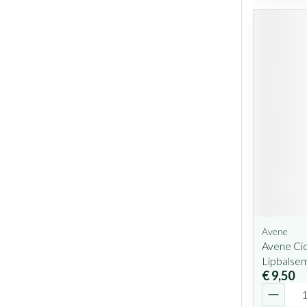
Avene
Avene Cic
Lipbalse
€ 9,50
Aantal