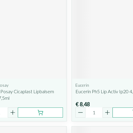
Posay
Eucerin
Posay Cicaplast Lipbalsem
Eucerin Ph5 Lip Activ Ip20 4
7,5ml
€ 8,48
Aantal