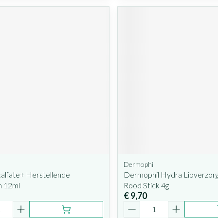
Dermophil
alfate+ Herstellende
Dermophil Hydra Lipverzorg.
m 12ml
Rood Stick 4g
€ 9,70
Aantal