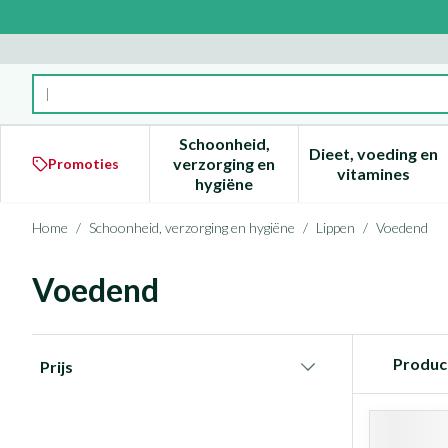
Ga naar de inhoud
Product, merk, categorie...
Schoonheid,
Dieet, voeding en
verzorging en
Promoties
Toon submenu voor Schoonheid
Toon subm
vitamines
hygiëne
Home
/
Schoonheid, verzorging en hygiëne
/
Lippen
/
Voedend
Voedend
Doorgaan naar productlijst
Produc
Prijs
filter