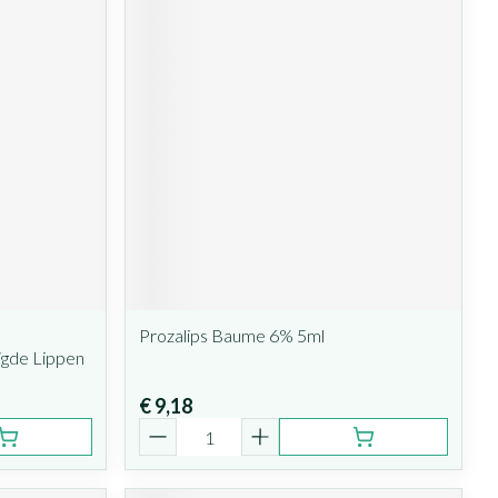
Prozalips Baume 6% 5ml
igde Lippen
€ 9,18
Aantal