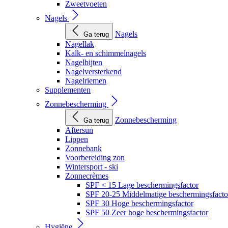
Zweetvoeten
Nagels
Nagels
Ga terug
Nagellak
Kalk- en schimmelnagels
Nagelbijten
Nagelversterkend
Nagelriemen
Supplementen
Zonnebescherming
Zonnebescherming
Ga terug
Aftersun
Lippen
Zonnebank
Voorbereiding zon
Wintersport - ski
Zonnecrèmes
SPF < 15 Lage beschermingsfactor
SPF 20-25 Middelmatige beschermingsfacto
SPF 30 Hoge beschermingsfactor
SPF 50 Zeer hoge beschermingsfactor
Hygiëne