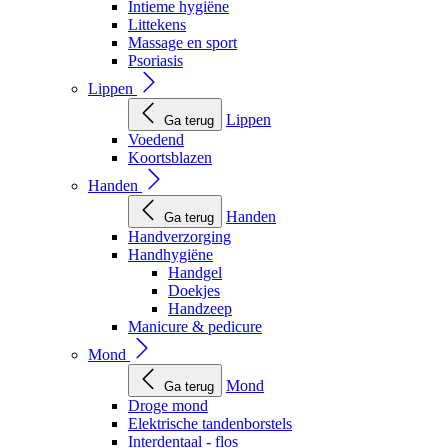
Intieme hygiëne
Littekens
Massage en sport
Psoriasis
Lippen
Lippen
Ga terug
Voedend
Koortsblazen
Handen
Handen
Ga terug
Handverzorging
Handhygiëne
Handgel
Doekjes
Handzeep
Manicure & pedicure
Mond
Mond
Ga terug
Droge mond
Elektrische tandenborstels
Interdentaal - flos