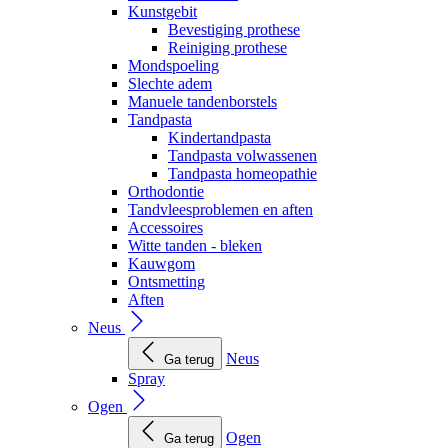
Kunstgebit
Bevestiging prothese
Reiniging prothese
Mondspoeling
Slechte adem
Manuele tandenborstels
Tandpasta
Kindertandpasta
Tandpasta volwassenen
Tandpasta homeopathie
Orthodontie
Tandvleesproblemen en aften
Accessoires
Witte tanden - bleken
Kauwgom
Ontsmetting
Aften
Neus
Neus
Ga terug
Spray
Ogen
Ogen
Ga terug