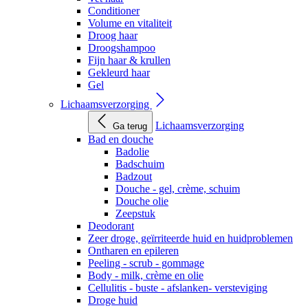
Conditioner
Volume en vitaliteit
Droog haar
Droogshampoo
Fijn haar & krullen
Gekleurd haar
Gel
Lichaamsverzorging
Lichaamsverzorging
Ga terug
Bad en douche
Badolie
Badschuim
Badzout
Douche - gel, crème, schuim
Douche olie
Zeepstuk
Deodorant
Zeer droge, geïrriteerde huid en huidproblemen
Ontharen en epileren
Peeling - scrub - gommage
Body - milk, crème en olie
Cellulitis - buste - afslanken- versteviging
Droge huid