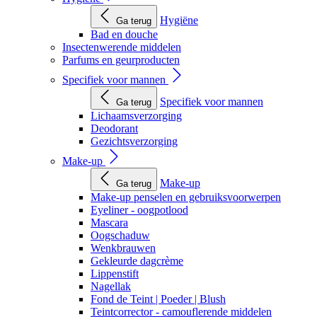
Hygiëne
Ga terug
Bad en douche
Insectenwerende middelen
Parfums en geurproducten
Specifiek voor mannen
Specifiek voor mannen
Ga terug
Lichaamsverzorging
Deodorant
Gezichtsverzorging
Make-up
Make-up
Ga terug
Make-up penselen en gebruiksvoorwerpen
Eyeliner - oogpotlood
Mascara
Oogschaduw
Wenkbrauwen
Gekleurde dagcrème
Lippenstift
Nagellak
Fond de Teint | Poeder | Blush
Teintcorrector - camouflerende middelen