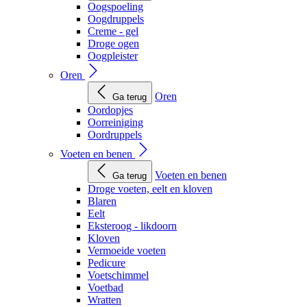
Oogspoeling
Oogdruppels
Creme - gel
Droge ogen
Oogpleister
Oren
Oren
Ga terug
Oordopjes
Oorreiniging
Oordruppels
Voeten en benen
Voeten en benen
Ga terug
Droge voeten, eelt en kloven
Blaren
Eelt
Eksteroog - likdoorn
Kloven
Vermoeide voeten
Pedicure
Voetschimmel
Voetbad
Wratten