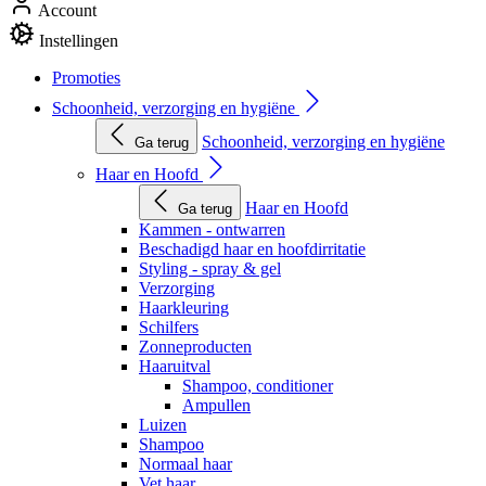
Account
Instellingen
Promoties
Schoonheid, verzorging en hygiëne
Schoonheid, verzorging en hygiëne
Ga terug
Haar en Hoofd
Haar en Hoofd
Ga terug
Kammen - ontwarren
Beschadigd haar en hoofdirritatie
Styling - spray & gel
Verzorging
Haarkleuring
Schilfers
Zonneproducten
Haaruitval
Shampoo, conditioner
Ampullen
Luizen
Shampoo
Normaal haar
Vet haar