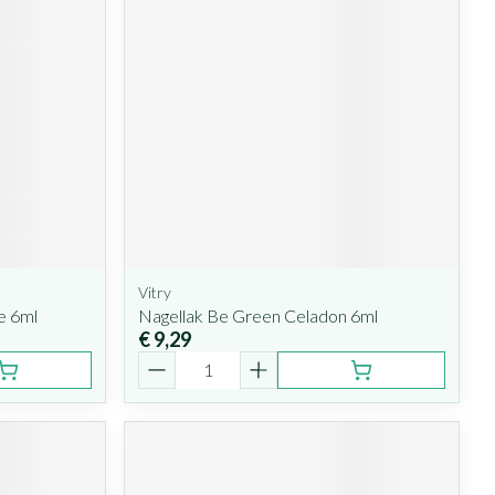
Vitry
e 6ml
Nagellak Be Green Celadon 6ml
€ 9,29
Aantal