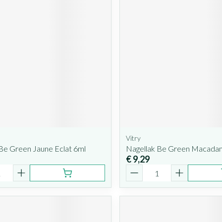
Vitry
Be Green Jaune Eclat 6ml
Nagellak Be Green Macadam
€ 9,29
Aantal