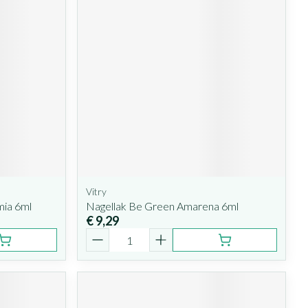
Vitry
ia 6ml
Nagellak Be Green Amarena 6ml
€ 9,29
Aantal