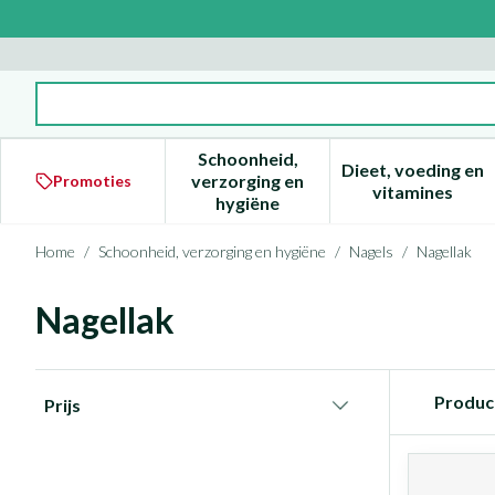
Ga naar de inhoud
Product, merk, categorie...
Schoonheid,
Dieet, voeding en
verzorging en
Promoties
Toon submenu voor Schoonheid
Toon subm
vitamines
hygiëne
Home
/
Schoonheid, verzorging en hygiëne
/
Nagels
/
Nagellak
Nagellak
Doorgaan naar productlijst
Produc
Prijs
filter