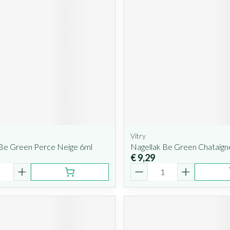
Vitry
 Be Green Perce Neige 6ml
Nagellak Be Green Chataign
€ 9,29
Aantal