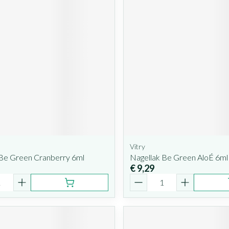
Vitry
 Be Green Cranberry 6ml
Nagellak Be Green AloÉ 6ml
€ 9,29
Aantal