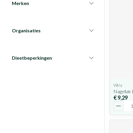
Merken
filter
Organisaties
filter
Dieetbeperkingen
filter
Vitry
Nagellak
€ 9,29
Aantal