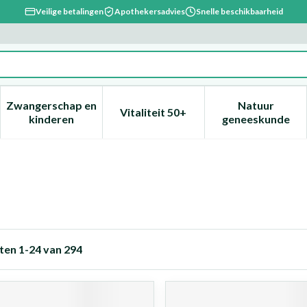
Veilige betalingen
Apothekersadvies
Snelle beschikbaarheid
Zwangerschap en
Natuur
Vitaliteit 50+
, verzorging en hygiëne categorie
enu voor Dieet, voeding en vitamines categorie
Toon submenu voor Zwangerschap en kinderen ca
Toon submenu voor Vitaliteit 
Toon subm
kinderen
geneeskunde
ten
1
-
24
van
294