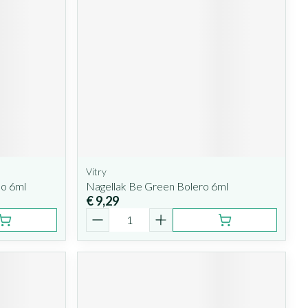
Vitry
no 6ml
Nagellak Be Green Bolero 6ml
€ 9,29
Aantal