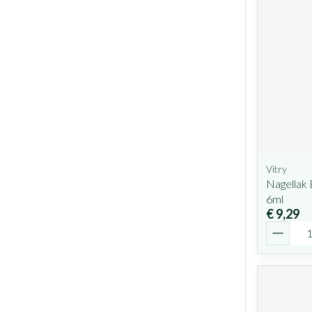
Vitry
Nagellak
6ml
€ 9,29
Aantal