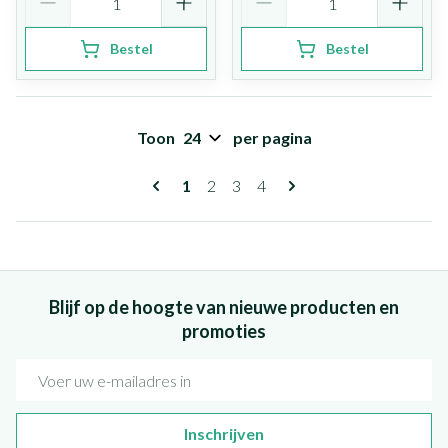
Bestel
Bestel
Toon
per pagina
Pagina's
U lees momenteel pagina
Pagina
Pagina
Pagina
1
2
3
4
Blijf op de hoogte van nieuwe producten en
promoties
E-mail adres
Inschrijven