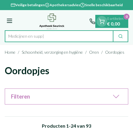
Dia 1 van 1
Ga naar de inhoud
Veilige betalingen
Apothekersadvies
Snelle beschikbaarheid
0
0 artikelen
Menu
€ 0,00
Zoek
Product, merk, categorie...
Home
/
Schoonheid, verzorging en hygiëne
/
Oren
/
Oordopjes
Oordopjes
Filteren
Producten
1
-
24
van
93