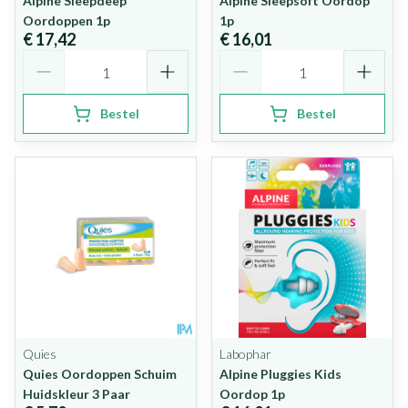
Alpine Sleepdeep
Alpine Sleepsoft Oordop
Oordoppen 1p
1p
€ 17,42
€ 16,01
Aantal
Aantal
Bestel
Bestel
Quies
Labophar
Quies Oordoppen Schuim
Alpine Pluggies Kids
Huidskleur 3 Paar
Oordop 1p