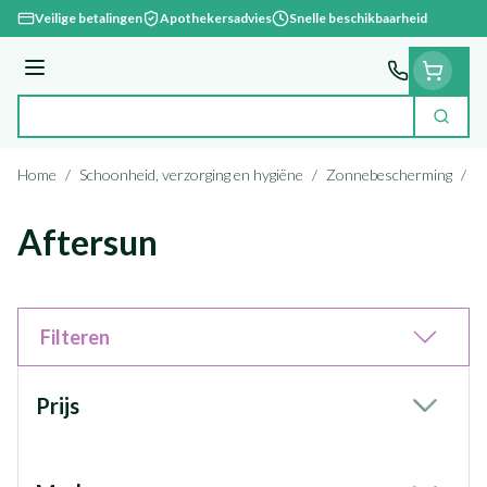
Ga naar de inhoud
Veilige betalingen
Apothekersadvies
Snelle beschikbaarheid
Menu
Zoek
Product, merk, categorie...
Home
/
Schoonheid, verzorging en hygiëne
/
Zonnebescherming
/
A
Aftersun
Filteren
Doorgaan naar productlijst
Prijs
filter