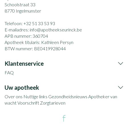
Schoolstraat 33
8770
Ingelmunster
Telefoon:
+32 51 33 53 93
E-mailadres:
info@
apotheekseurinck.be
APB nummer:
360704
Apotheek titularis:
Kathleen Persyn
BTW nummer:
BE0419928044
Klantenservice
FAQ
Uw apotheek
Over ons
Nuttige links
Gezondheidsnieuws
Apotheker van
wacht
Voorschrift
Zorgtarieven