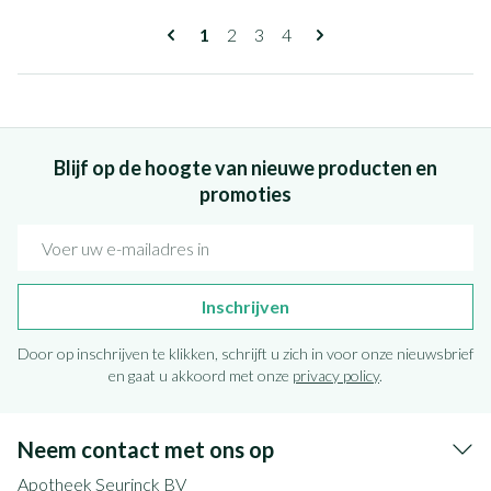
Pagina's
U lees momenteel pagina
Pagina
Pagina
Pagina
1
2
3
4
Blijf op de hoogte van nieuwe producten en
promoties
E-mail adres
Inschrijven
Door op inschrijven te klikken, schrijft u zich in voor onze nieuwsbrief
en gaat u akkoord met onze
privacy policy
.
Neem contact met ons op
Apotheek Seurinck BV