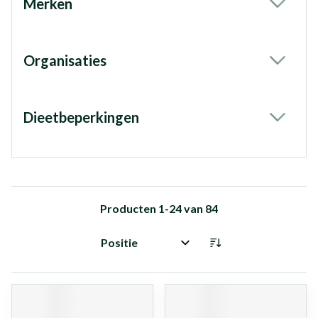
Merken
filter
Organisaties
filter
Dieetbeperkingen
filter
Producten
1
-
24
van
84
Sorteer op: