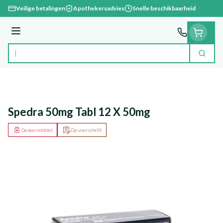
Ga naar de inhoud
Veilige betalingen
Apothekersadvies
Snelle beschikbaarheid
Menu
Zoek
Product, merk, categorie...
Spedra 50mg Tabl 12 X 50mg
Geneesmiddel
Op voorschrift