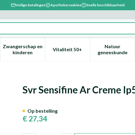
Veilige betalingen
Apothekersadvies
Snelle beschikbaarheid
Zwangerschap en
Natuur
Vitaliteit 50+
, verzorging en hygiëne categorie
enu voor Dieet, voeding en vitamines categorie
Toon submenu voor Zwangerschap en kinderen ca
Toon submenu voor Vitaliteit 
Toon subm
kinderen
geneeskunde
+ Tube 40ml
Svr Sensifine Ar Creme I
Op bestelling
€ 27,34