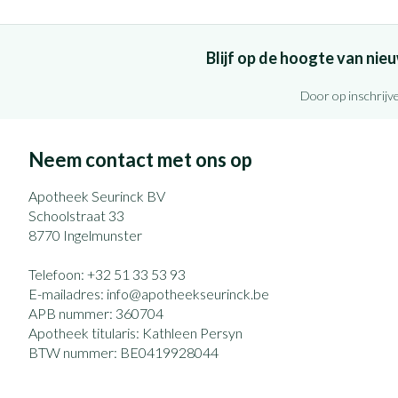
Blijf op de hoogte van ni
Door op inschrijve
Neem contact met ons op
Apotheek Seurinck BV
Schoolstraat 33
8770
Ingelmunster
Telefoon:
+32 51 33 53 93
E-mailadres:
info@
apotheekseurinck.be
APB nummer:
360704
Apotheek titularis:
Kathleen Persyn
BTW nummer:
BE0419928044