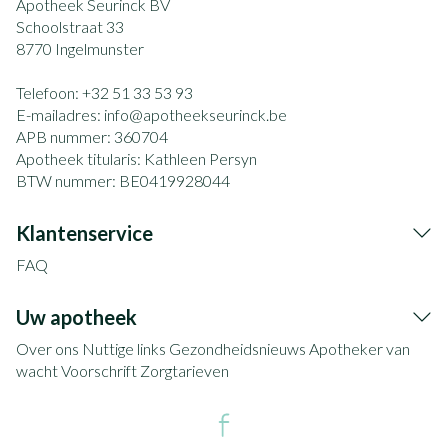
Apotheek Seurinck BV
Schoolstraat 33
8770
Ingelmunster
Telefoon:
+32 51 33 53 93
E-mailadres:
info@
apotheekseurinck.be
APB nummer:
360704
Apotheek titularis:
Kathleen Persyn
BTW nummer:
BE0419928044
Klantenservice
FAQ
Uw apotheek
Over ons
Nuttige links
Gezondheidsnieuws
Apotheker van
wacht
Voorschrift
Zorgtarieven