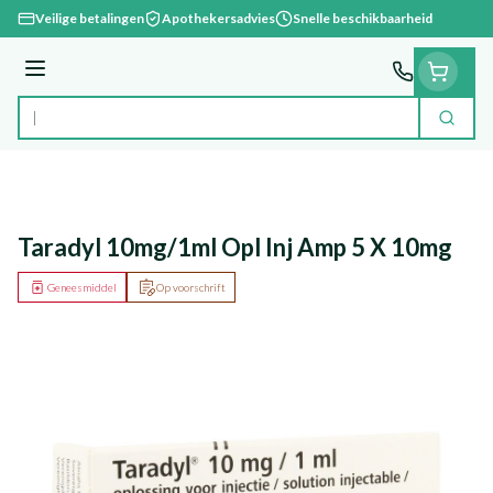
Ga naar de inhoud
Veilige betalingen
Apothekersadvies
Snelle beschikbaarheid
Menu
Zoek
Product, merk, categorie...
Taradyl 10mg/1ml Opl Inj Amp 5 X 10mg
Geneesmiddel
Op voorschrift