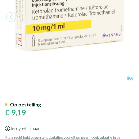
Taradyl 10mg/1ml Opl Inj Am
Op bestelling
€ 9,19
Terugbetaalbaar
Als je recht hebt op een terugbetaling voor dit geneesmiddel, betaal je in de