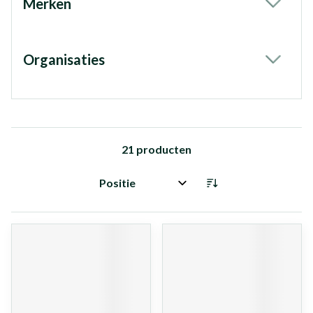
Merken
filter
Organisaties
filter
21
producten
Sorteer op: