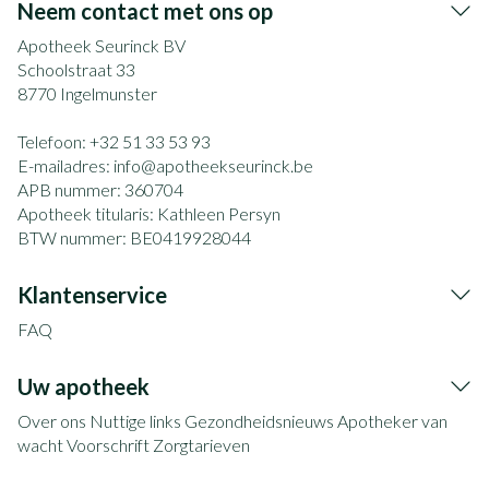
Neem contact met ons op
Apotheek Seurinck BV
Schoolstraat 33
8770
Ingelmunster
Telefoon:
+32 51 33 53 93
E-mailadres:
info@
apotheekseurinck.be
APB nummer:
360704
Apotheek titularis:
Kathleen Persyn
BTW nummer:
BE0419928044
Klantenservice
FAQ
Uw apotheek
Over ons
Nuttige links
Gezondheidsnieuws
Apotheker van
wacht
Voorschrift
Zorgtarieven