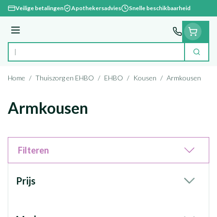
Ga naar de inhoud
Veilige betalingen
Apothekersadvies
Snelle beschikbaarheid
Menu
Zoek
Product, merk, categorie...
Home
/
Thuiszorg en EHBO
/
EHBO
/
Kousen
/
Armkousen
Armkousen
Filteren
Doorgaan naar productlijst
Prijs
filter